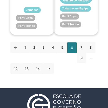
Gestão de Pessoas
Trabalho em Equipe
Jornadas
Perfil Copa
Perfil Copa
Perfil Tronco
Perfil Tronco
←
1
2
3
4
5
7
8
6
9
…
12
13
14
→