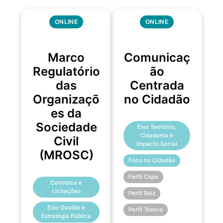
ONLINE
ONLINE
Marco
Comunicaç
Regulatório
ão
das
Centrada
Organizaçõ
no Cidadão
es da
Sociedade
Eixo Território,
Cidadania e
Civil
Impacto Social
(MROSC)
Foco no Cidadão
Perfil Copa
Contratos e
Licitações
Perfil Raiz
Eixo Gestão e
Perfil Tronco
Estratégia Pública