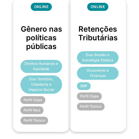
ONLINE
ONLINE
Gênero nas
Retenções
políticas
Tributárias
públicas
Eixo Gestão e
Estratégia Pública
Direitos Humanos e
Equidade
Orçamento e
Finanças
Eixo Território,
Cidadania e
SMF
Impacto Social
Perfil Copa
Perfil Copa
Perfil Tronco
Perfil Raiz
Perfil Tronco