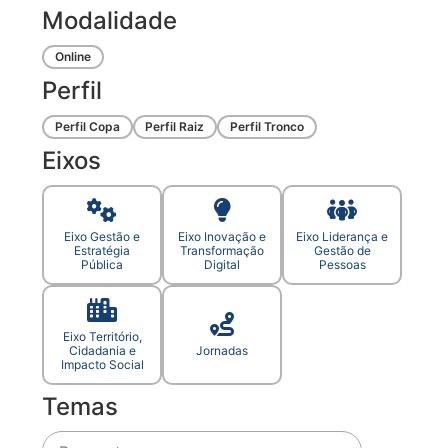
Modalidade
Online
Perfil
Perfil Copa
Perfil Raiz
Perfil Tronco
Eixos
Eixo Gestão e
Eixo Inovação e
Eixo Liderança e
Estratégia
Transformação
Gestão de
Pública
Digital
Pessoas
Eixo Território,
Cidadania e
Jornadas
Impacto Social
Temas