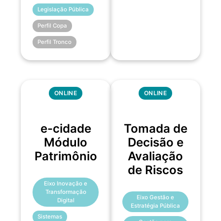
Legislação Pública
Perfil Copa
Perfil Tronco
ONLINE
ONLINE
e-cidade
Tomada de
Módulo
Decisão e
Patrimônio
Avaliação
de Riscos
Eixo Inovação e
Transformação
Eixo Gestão e
Digital
Estratégia Pública
Sistemas