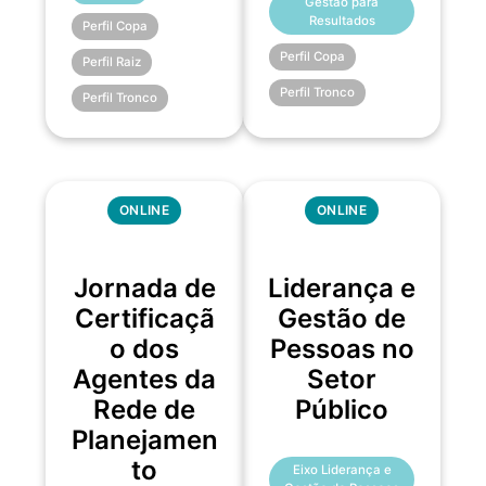
Gestão para
Resultados
Perfil Copa
Perfil Copa
Perfil Raiz
Perfil Tronco
Perfil Tronco
ONLINE
ONLINE
Jornada de
Liderança e
Certificaçã
Gestão de
o dos
Pessoas no
Agentes da
Setor
Rede de
Público
Planejamen
to
Eixo Liderança e