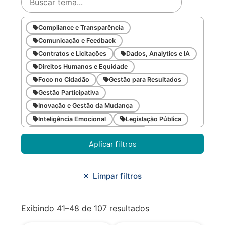
Compliance e Transparência
Comunicação e Feedback
Contratos e Licitações
Dados, Analytics e IA
Direitos Humanos e Equidade
Foco no Cidadão
Gestão para Resultados
Gestão Participativa
Inovação e Gestão da Mudança
Inteligência Emocional
Legislação Pública
Meio Ambiente e Sustentabilidade
Aplicar filtros
Metodologias Ágeis
Orçamento e Finanças
Planejamento Estratégico
Planejamento Urbano/Mobilidade
Saúde
Limpar filtros
Sistemas
SMF
Trabalho em Equipe
Trilha CAC
Exibindo 41–48 de 107 resultados