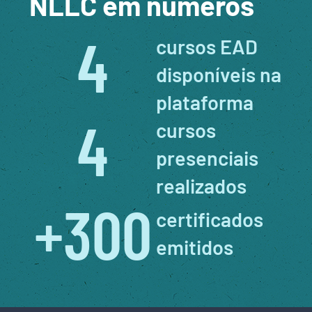
NLLC em números
4
cursos EAD
disponíveis na
plataforma
4
cursos
presenciais
realizados
+
300
certificados
emitidos