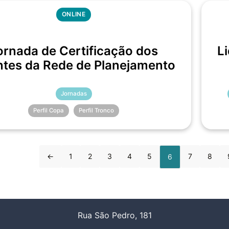
ONLINE
ornada de Certificação dos
L
tes da Rede de Planejamento
Jornadas
Perfil Copa
Perfil Tronco
←
1
2
3
4
5
7
8
6
Rua São Pedro, 181