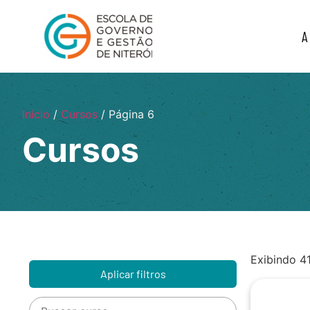
A
Início
/
Cursos
/ Página 6
Cursos
Exibindo 4
Aplicar filtros