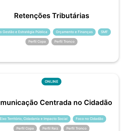
Retenções Tributárias
xo Gestão e Estratégia Pública
Orçamento e Finanças
SMF
Perfil Copa
Perfil Tronco
ONLINE
municação Centrada no Cidadão
Eixo Território, Cidadania e Impacto Social
Foco no Cidadão
Perfil Copa
Perfil Raiz
Perfil Tronco