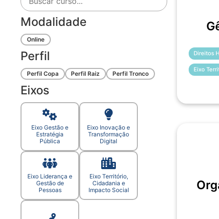
Modalidade
Gê
Online
Perfil
Direitos
Eixo Terr
Perfil Copa
Perfil Raiz
Perfil Tronco
Eixos
Eixo Gestão e
Eixo Inovação e
Estratégia
Transformação
Pública
Digital
Eixo Liderança e
Eixo Território,
Org
Gestão de
Cidadania e
Pessoas
Impacto Social