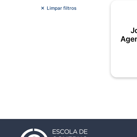
Meio Ambiente e Sustentabilidade
Limpar filtros
Metodologias Ágeis
Orçamento e Finanças
J
Planejamento Estratégico
Agen
Planejamento Urbano/Mobilidade
Saúde
Sistemas
SMF
Trabalho em Equipe
Trilha CAC