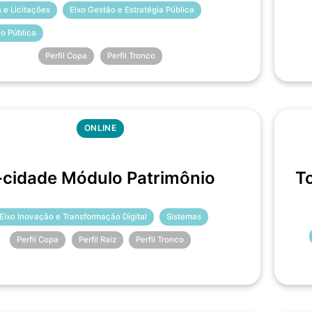
 e Licitações
Eixo Gestão e Estratégia Pública
ão Pública
Perfil Copa
Perfil Tronco
ONLINE
-cidade Módulo Patrimônio
T
Eixo Inovação e Transformação Digital
Sistemas
Perfil Copa
Perfil Raiz
Perfil Tronco