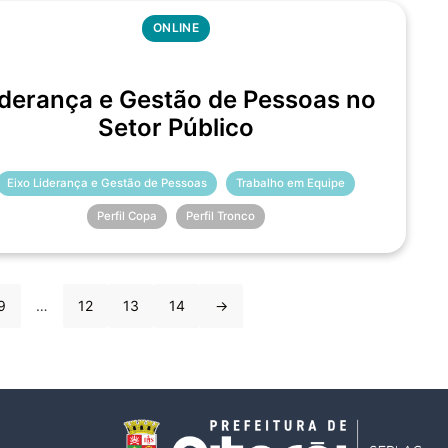
ONLINE
iderança e Gestão de Pessoas no
Setor Público
Eixo Liderança e Gestão de Pessoas
Trabalho em Equipe
Perfil Copa
Perfil Tronco
9
…
12
13
14
→