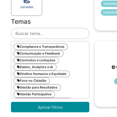
Contratos
Jornadas
Legislaç
Temas
Compliance e Transparência
Comunicação e Feedback
Contratos e Licitações
e
Dados, Analytics e IA
Direitos Humanos e Equidade
Foco no Cidadão
Gestão para Resultados
Gestão Participativa
Inovação e Gestão da Mudança
Aplicar filtros
Inteligência Emocional
Legislação Pública