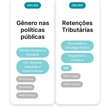
ONLINE
ONLINE
Gênero nas
Retenções
políticas
Tributárias
públicas
Eixo Gestão e
Estratégia Pública
Direitos Humanos e
Equidade
Orçamento e
Finanças
Eixo Território,
Cidadania e
SMF
Impacto Social
Perfil Copa
Perfil Copa
Perfil Tronco
Perfil Raiz
Perfil Tronco