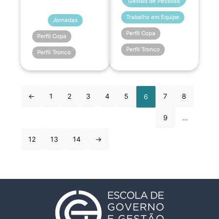
Gestão de Pessoas
Trabalho em Equipe
Jornadas
Perfil Copa
Perfil Copa
Perfil Tronco
Perfil Tronco
←
1
2
3
4
5
7
8
6
9
…
12
13
14
→