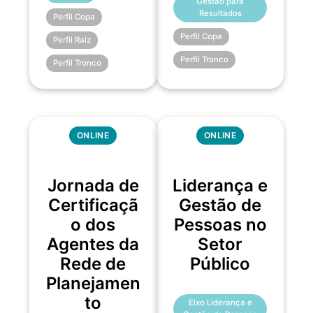
Gestão para
Resultados
Perfil Copa
Perfil Copa
Perfil Raiz
Perfil Tronco
Perfil Tronco
ONLINE
ONLINE
Jornada de
Liderança e
Certificaçã
Gestão de
o dos
Pessoas no
Agentes da
Setor
Rede de
Público
Planejamen
to
Eixo Liderança e