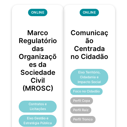
ONLINE
ONLINE
Marco
Comunicaç
Regulatório
ão
das
Centrada
Organizaçõ
no Cidadão
es da
Sociedade
Eixo Território,
Cidadania e
Civil
Impacto Social
(MROSC)
Foco no Cidadão
Perfil Copa
Contratos e
Licitações
Perfil Raiz
Eixo Gestão e
Perfil Tronco
Estratégia Pública