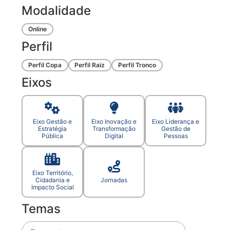
Modalidade
Online
Perfil
Perfil Copa
Perfil Raiz
Perfil Tronco
Eixos
Eixo Gestão e
Eixo Inovação e
Eixo Liderança e
Estratégia
Transformação
Gestão de
Pública
Digital
Pessoas
Eixo Território,
Cidadania e
Jornadas
Impacto Social
Temas