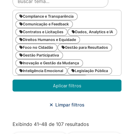
Compliance e Transparência
Comunicação e Feedback
Contratos e Licitações
Dados, Analytics e IA
Direitos Humanos e Equidade
Foco no Cidadão
Gestão para Resultados
Gestão Participativa
Inovação e Gestão da Mudança
Inteligência Emocional
Legislação Pública
Meio Ambiente e Sustentabilidade
Aplicar filtros
Metodologias Ágeis
Orçamento e Finanças
Planejamento Estratégico
Planejamento Urbano/Mobilidade
Saúde
Limpar filtros
Sistemas
SMF
Trabalho em Equipe
Trilha CAC
Exibindo 41–48 de 107 resultados