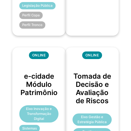
Legislação Pública
Perfil Copa
Perfil Tronco
ONLINE
ONLINE
e-cidade
Tomada de
Módulo
Decisão e
Patrimônio
Avaliação
de Riscos
Eixo Inovação e
Transformação
Eixo Gestão e
Digital
Estratégia Pública
Sistemas