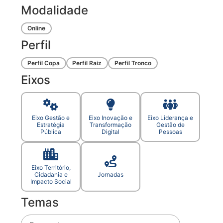
Modalidade
Online
Perfil
Perfil Copa
Perfil Raiz
Perfil Tronco
Eixos
Eixo Gestão e
Eixo Inovação e
Eixo Liderança e
Estratégia
Transformação
Gestão de
Pública
Digital
Pessoas
Eixo Território,
Cidadania e
Jornadas
Impacto Social
Temas