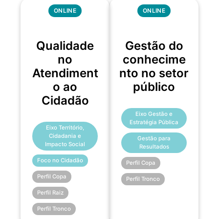
ONLINE
ONLINE
Qualidade
Gestão do
no
conhecime
Atendiment
nto no setor
o ao
público
Cidadão
Eixo Gestão e
Estratégia Pública
Eixo Território,
Cidadania e
Gestão para
Impacto Social
Resultados
Foco no Cidadão
Perfil Copa
Perfil Copa
Perfil Tronco
Perfil Raiz
Perfil Tronco