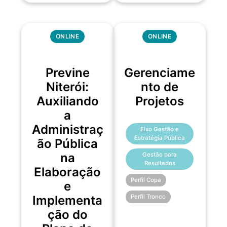
ONLINE
ONLINE
Previne
Gerenciame
Niterói:
nto de
Auxiliando
Projetos
a
Administraç
Eixo Gestão e
Estratégia Pública
ão Pública
na
Gestão para
Resultados
Elaboração
Perfil Copa
e
Perfil Tronco
Implementa
ção do