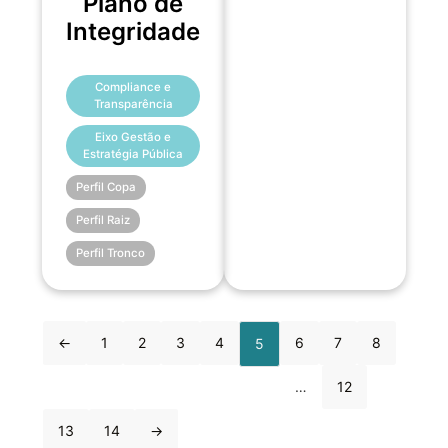
Plano de
Integridade
Compliance e
Transparência
Eixo Gestão e
Estratégia Pública
Perfil Copa
Perfil Raiz
Perfil Tronco
←
1
2
3
4
6
7
8
5
…
12
13
14
→