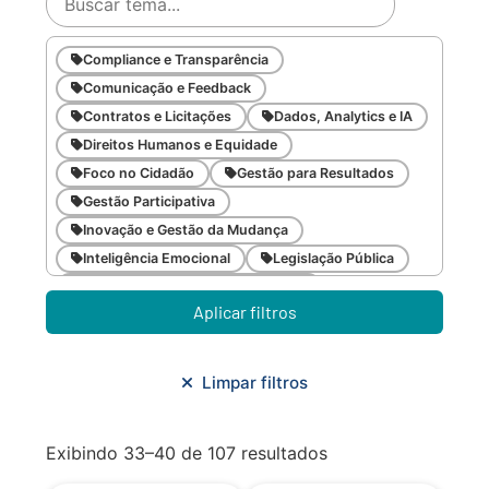
Compliance e Transparência
Comunicação e Feedback
Contratos e Licitações
Dados, Analytics e IA
Direitos Humanos e Equidade
Foco no Cidadão
Gestão para Resultados
Gestão Participativa
Inovação e Gestão da Mudança
Inteligência Emocional
Legislação Pública
Meio Ambiente e Sustentabilidade
Aplicar filtros
Metodologias Ágeis
Orçamento e Finanças
Planejamento Estratégico
Planejamento Urbano/Mobilidade
Saúde
Limpar filtros
Sistemas
SMF
Trabalho em Equipe
Trilha CAC
Exibindo 33–40 de 107 resultados