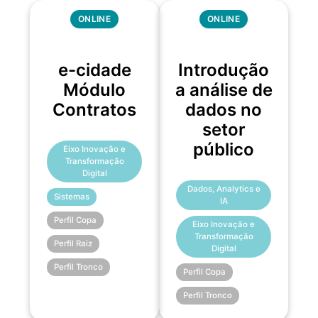
ONLINE
ONLINE
e-cidade
Introdução
Módulo
a análise de
Contratos
dados no
setor
público
Eixo Inovação e
Transformação
Digital
Dados, Analytics e
Sistemas
IA
Perfil Copa
Eixo Inovação e
Transformação
Perfil Raiz
Digital
Perfil Tronco
Perfil Copa
Perfil Tronco