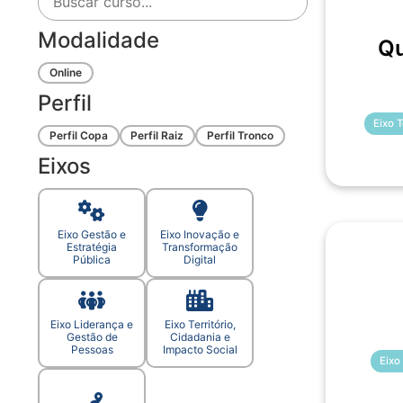
Modalidade
Qu
Online
Perfil
Eixo T
Perfil Copa
Perfil Raiz
Perfil Tronco
Eixos
Eixo Gestão e
Eixo Inovação e
Estratégia
Transformação
Pública
Digital
Eixo Liderança e
Eixo Território,
Gestão de
Cidadania e
Pessoas
Impacto Social
Eixo