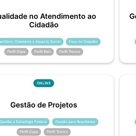
alidade no Atendimento ao
G
Cidadão
erritório, Cidadania e Impacto Social
Foco no Cidadão
Perfil Copa
Perfil Raiz
Perfil Tronco
ONLINE
Gestão de Projetos
 Gestão e Estratégia Pública
Gestão para Resultados
Perfil Copa
Perfil Tronco