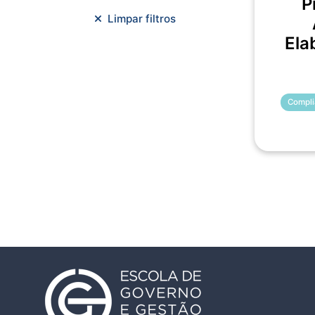
P
Meio Ambiente e Sustentabilidade
Limpar filtros
Metodologias Ágeis
Ela
Orçamento e Finanças
Planejamento Estratégico
Planejamento Urbano/Mobilidade
Compli
Saúde
Sistemas
SMF
Trabalho em Equipe
Trilha CAC