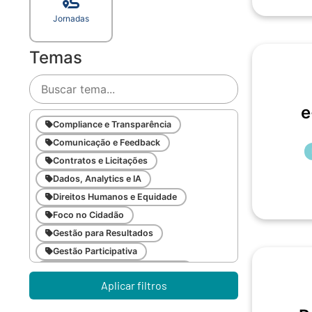
Jornadas
Temas
e
Compliance e Transparência
Comunicação e Feedback
Contratos e Licitações
Dados, Analytics e IA
Direitos Humanos e Equidade
Foco no Cidadão
Gestão para Resultados
Gestão Participativa
Inovação e Gestão da Mudança
Aplicar filtros
Inteligência Emocional
Legislação Pública