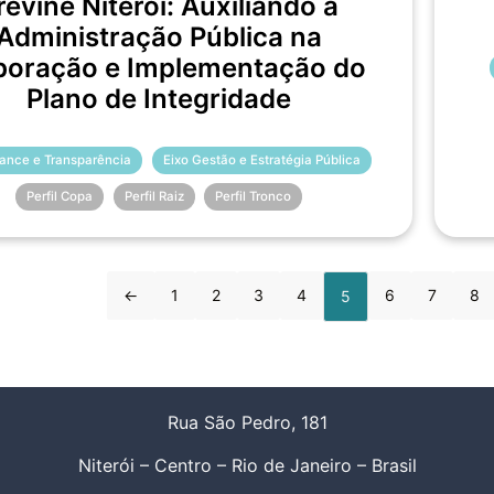
revine Niterói: Auxiliando a
Administração Pública na
boração e Implementação do
Plano de Integridade
ance e Transparência
Eixo Gestão e Estratégia Pública
Perfil Copa
Perfil Raiz
Perfil Tronco
←
1
2
3
4
6
7
8
5
Rua São Pedro, 181
Niterói – Centro – Rio de Janeiro – Brasil