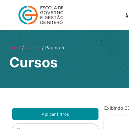
A
Início
/
Cursos
/ Página 5
Cursos
Exibindo 3
Aplicar filtros