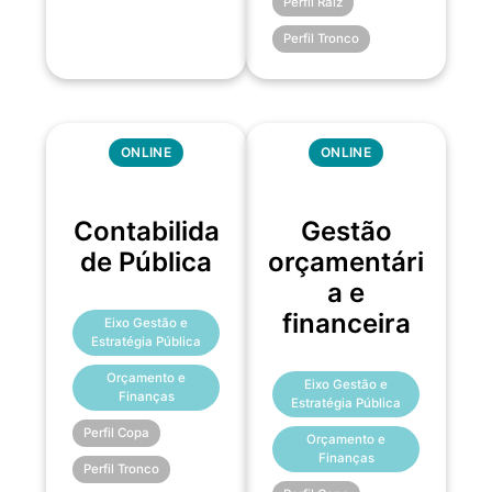
Perfil Raiz
Perfil Tronco
ONLINE
ONLINE
Contabilida
Gestão
de Pública
orçamentári
a e
financeira
Eixo Gestão e
Estratégia Pública
Orçamento e
Eixo Gestão e
Finanças
Estratégia Pública
Perfil Copa
Orçamento e
Finanças
Perfil Tronco