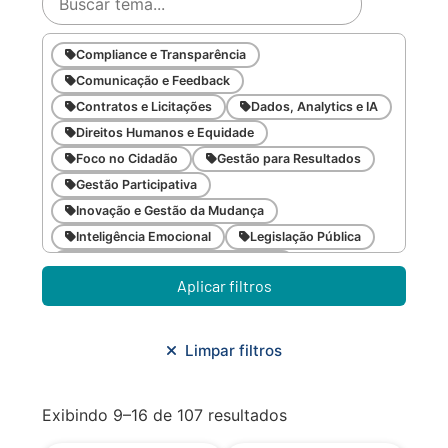
Compliance e Transparência
Comunicação e Feedback
Contratos e Licitações
Dados, Analytics e IA
Direitos Humanos e Equidade
Foco no Cidadão
Gestão para Resultados
Gestão Participativa
Inovação e Gestão da Mudança
Inteligência Emocional
Legislação Pública
Meio Ambiente e Sustentabilidade
Aplicar filtros
Metodologias Ágeis
Orçamento e Finanças
Planejamento Estratégico
Planejamento Urbano/Mobilidade
Saúde
Limpar filtros
Sistemas
SMF
Trabalho em Equipe
Trilha CAC
Exibindo 9–16 de 107 resultados