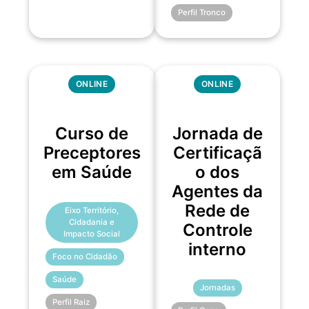
Perfil Tronco
ONLINE
ONLINE
Curso de
Jornada de
Preceptores
Certificaçã
em Saúde
o dos
Agentes da
Rede de
Eixo Território,
Cidadania e
Controle
Impacto Social
interno
Foco no Cidadão
Saúde
Jornadas
Perfil Raiz