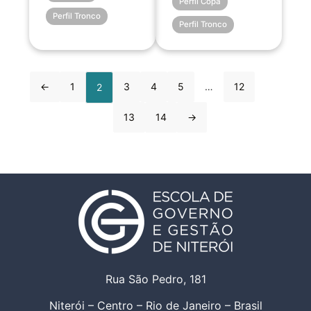
Perfil Copa
Perfil Tronco
Perfil Tronco
←
1
3
4
5
…
12
2
13
14
→
Rua São Pedro, 181
Niterói – Centro – Rio de Janeiro – Brasil