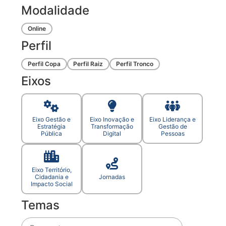
Modalidade
Online
Perfil
Perfil Copa
Perfil Raiz
Perfil Tronco
Eixos
Eixo Gestão e
Eixo Inovação e
Eixo Liderança e
Estratégia
Transformação
Gestão de
Pública
Digital
Pessoas
Eixo Território,
Cidadania e
Jornadas
Impacto Social
Temas