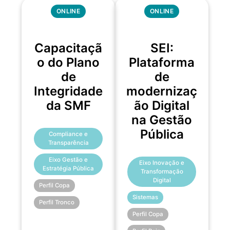
ONLINE
ONLINE
Capacitaçã
SEI:
o do Plano
Plataforma
de
de
Integridade
modernizaç
da SMF
ão Digital
na Gestão
Pública
Compliance e
Transparência
Eixo Gestão e
Eixo Inovação e
Estratégia Pública
Transformação
Digital
Perfil Copa
Sistemas
Perfil Tronco
Perfil Copa