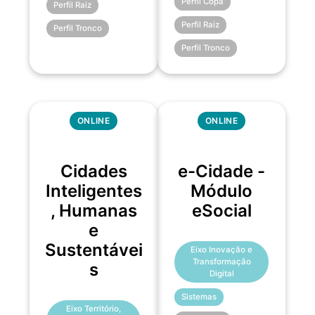
Perfil Copa
Perfil Raiz
Perfil Raiz
Perfil Tronco
Perfil Tronco
ONLINE
ONLINE
Cidades
e-Cidade -
Inteligentes
Módulo
, Humanas
eSocial
e
Sustentávei
Eixo Inovação e
Transformação
s
Digital
Sistemas
Eixo Território,