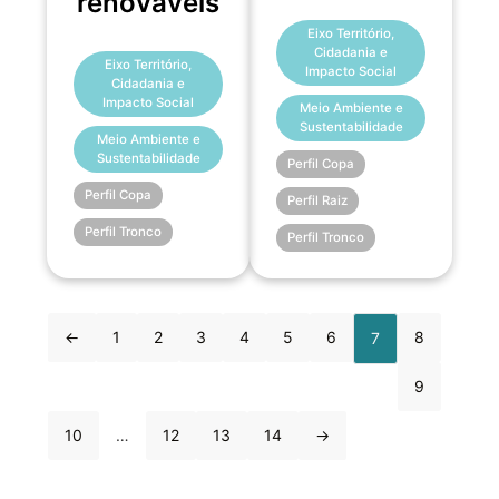
renováveis
Eixo Território,
Cidadania e
Eixo Território,
Impacto Social
Cidadania e
Impacto Social
Meio Ambiente e
Sustentabilidade
Meio Ambiente e
Sustentabilidade
Perfil Copa
Perfil Copa
Perfil Raiz
Perfil Tronco
Perfil Tronco
←
1
2
3
4
5
6
8
7
9
10
…
12
13
14
→