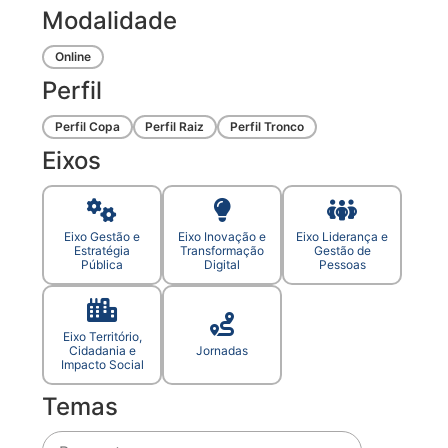
Modalidade
Online
Perfil
Perfil Copa
Perfil Raiz
Perfil Tronco
Eixos
Eixo Gestão e
Eixo Inovação e
Eixo Liderança e
Estratégia
Transformação
Gestão de
Pública
Digital
Pessoas
Eixo Território,
Cidadania e
Jornadas
Impacto Social
Temas