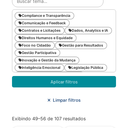
Compliance e Transparência
Comunicação e Feedback
Contratos e Licitações
Dados, Analytics e IA
Direitos Humanos e Equidade
Foco no Cidadão
Gestão para Resultados
Gestão Participativa
Inovação e Gestão da Mudança
Inteligência Emocional
Legislação Pública
Meio Ambiente e Sustentabilidade
Aplicar filtros
Metodologias Ágeis
Orçamento e Finanças
Planejamento Estratégico
Planejamento Urbano/Mobilidade
Saúde
Limpar filtros
Sistemas
SMF
Trabalho em Equipe
Trilha CAC
Exibindo 49–56 de 107 resultados