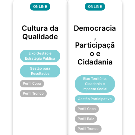
ONLINE
ONLINE
Cultura da
Democracia
Qualidade
,
Participaçã
o e
Eixo Gestão e
Estratégia Pública
Cidadania
Gestão para
Resultados
Eixo Território,
Perfil Copa
Cidadania e
Impacto Social
Perfil Tronco
Gestão Participativa
Perfil Copa
Perfil Raiz
Perfil Tronco