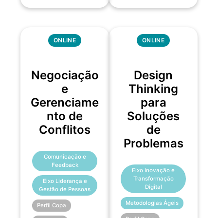
ONLINE
ONLINE
Negociação
Design
e
Thinking
Gerenciame
para
nto de
Soluções
Conflitos
de
Problemas
Comunicação e
Feedback
Eixo Inovação e
Transformação
Eixo Liderança e
Digital
Gestão de Pessoas
Metodologias Ágeis
Perfil Copa