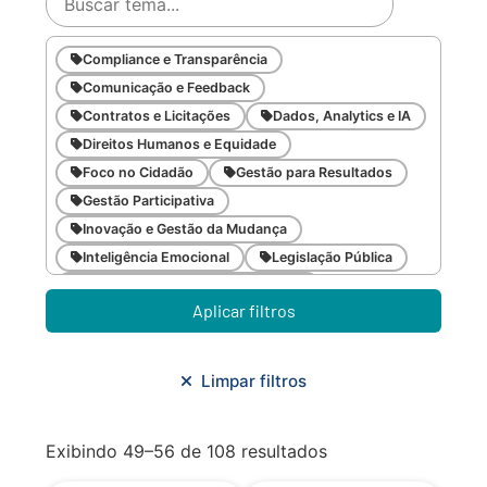
Compliance e Transparência
Comunicação e Feedback
Contratos e Licitações
Dados, Analytics e IA
Direitos Humanos e Equidade
Foco no Cidadão
Gestão para Resultados
Gestão Participativa
Inovação e Gestão da Mudança
Inteligência Emocional
Legislação Pública
Meio Ambiente e Sustentabilidade
Aplicar filtros
Metodologias Ágeis
Orçamento e Finanças
Planejamento Estratégico
Planejamento Urbano/Mobilidade
Saúde
Limpar filtros
Sistemas
SMF
Trabalho em Equipe
Trilha CAC
Exibindo 49–56 de 108 resultados