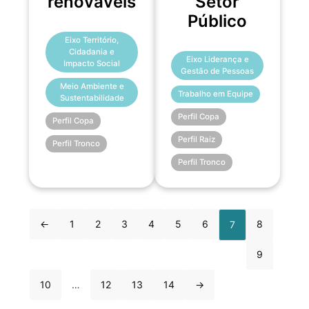
renováveis
Setor
Público
Eixo Território,
Cidadania e
Eixo Liderança e
Impacto Social
Gestão de Pessoas
Meio Ambiente e
Trabalho em Equipe
Sustentabilidade
Perfil Copa
Perfil Copa
Perfil Raiz
Perfil Tronco
Perfil Tronco
←
1
2
3
4
5
6
8
7
9
10
…
12
13
14
→