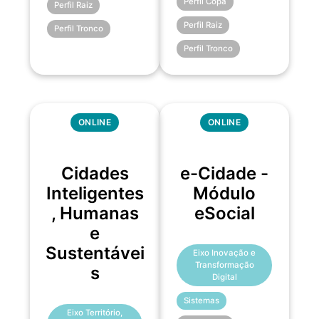
Perfil Copa
Perfil Raiz
Perfil Raiz
Perfil Tronco
Perfil Tronco
ONLINE
ONLINE
Cidades
e-Cidade -
Inteligentes
Módulo
, Humanas
eSocial
e
Sustentávei
Eixo Inovação e
Transformação
s
Digital
Sistemas
Eixo Território,