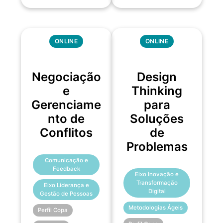
ONLINE
ONLINE
Negociação
Design
e
Thinking
Gerenciame
para
nto de
Soluções
Conflitos
de
Problemas
Comunicação e
Feedback
Eixo Inovação e
Transformação
Eixo Liderança e
Digital
Gestão de Pessoas
Metodologias Ágeis
Perfil Copa