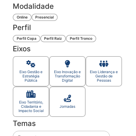
Modalidade
Online
Presencial
Perfil
Perfil Copa
Perfil Raiz
Perfil Tronco
Eixos
Eixo Gestão e
Eixo Inovação e
Eixo Liderança e
Estratégia
Transformação
Gestão de
Pública
Digital
Pessoas
Eixo Território,
Cidadania e
Jornadas
Impacto Social
Temas