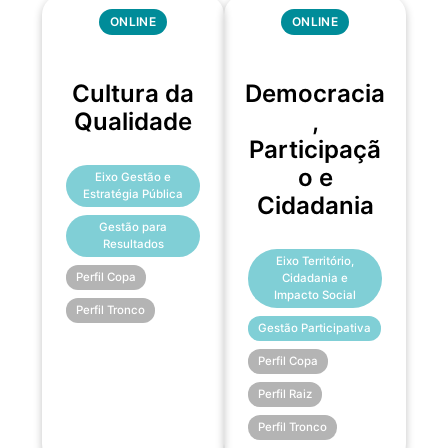
ONLINE
ONLINE
Cultura da
Democracia
Qualidade
,
Participaçã
o e
Eixo Gestão e
Estratégia Pública
Cidadania
Gestão para
Resultados
Eixo Território,
Perfil Copa
Cidadania e
Impacto Social
Perfil Tronco
Gestão Participativa
Perfil Copa
Perfil Raiz
Perfil Tronco