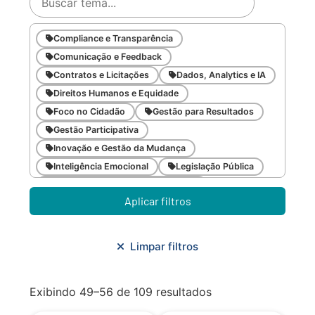
Compliance e Transparência
Comunicação e Feedback
Contratos e Licitações
Dados, Analytics e IA
Direitos Humanos e Equidade
Foco no Cidadão
Gestão para Resultados
Gestão Participativa
Inovação e Gestão da Mudança
Inteligência Emocional
Legislação Pública
Meio Ambiente e Sustentabilidade
Aplicar filtros
Metodologias Ágeis
Orçamento e Finanças
Planejamento Estratégico
Planejamento Urbano/Mobilidade
Saúde
Limpar filtros
Sistemas
SMF
Trabalho em Equipe
Trilha CAC
Exibindo 49–56 de 109 resultados