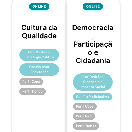
ONLINE
ONLINE
Cultura da
Democracia
Qualidade
,
Participaçã
o e
Eixo Gestão e
Estratégia Pública
Cidadania
Gestão para
Resultados
Eixo Território,
Perfil Copa
Cidadania e
Impacto Social
Perfil Tronco
Gestão Participativa
Perfil Copa
Perfil Raiz
Perfil Tronco