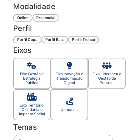
Modalidade
Online
Presencial
Perfil
Perfil Copa
Perfil Raiz
Perfil Tronco
Eixos
Eixo Gestão e
Eixo Inovação e
Eixo Liderança e
Estratégia
Transformação
Gestão de
Pública
Digital
Pessoas
Eixo Território,
Cidadania e
Jornadas
Impacto Social
Temas