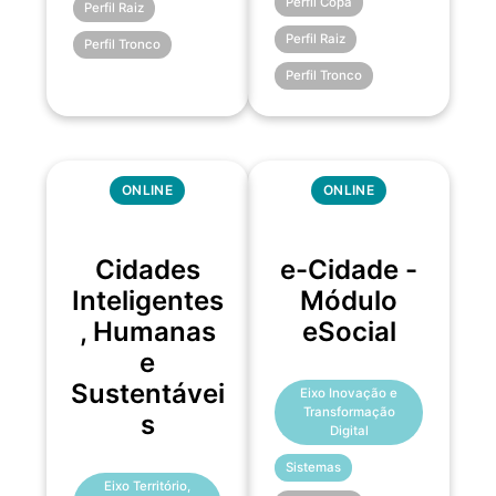
Perfil Copa
Perfil Raiz
Perfil Raiz
Perfil Tronco
Perfil Tronco
ONLINE
ONLINE
Cidades
e-Cidade -
Inteligentes
Módulo
, Humanas
eSocial
e
Sustentávei
Eixo Inovação e
Transformação
s
Digital
Sistemas
Eixo Território,