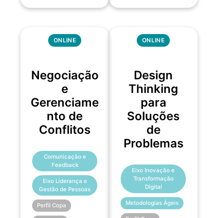
ONLINE
ONLINE
Negociação
Design
e
Thinking
Gerenciame
para
nto de
Soluções
Conflitos
de
Problemas
Comunicação e
Feedback
Eixo Inovação e
Transformação
Eixo Liderança e
Digital
Gestão de Pessoas
Metodologias Ágeis
Perfil Copa