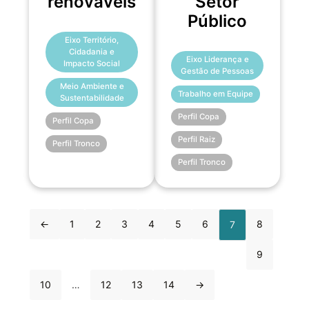
renováveis
Setor
Público
Eixo Território,
Cidadania e
Eixo Liderança e
Impacto Social
Gestão de Pessoas
Meio Ambiente e
Trabalho em Equipe
Sustentabilidade
Perfil Copa
Perfil Copa
Perfil Raiz
Perfil Tronco
Perfil Tronco
←
1
2
3
4
5
6
8
7
9
10
…
12
13
14
→