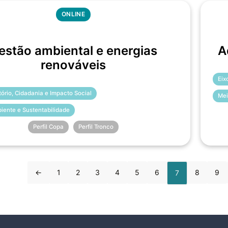
ONLINE
estão ambiental e energias
A
renováveis
Eix
itório, Cidadania e Impacto Social
Mei
iente e Sustentabilidade
Perfil Copa
Perfil Tronco
←
1
2
3
4
5
6
8
9
7