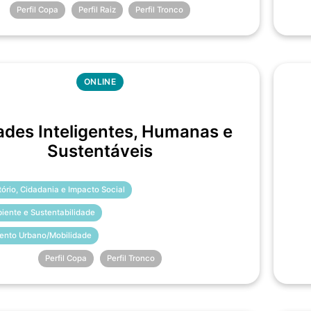
Perfil Copa
Perfil Raiz
Perfil Tronco
ONLINE
ades Inteligentes, Humanas e
Sustentáveis
itório, Cidadania e Impacto Social
iente e Sustentabilidade
ento Urbano/Mobilidade
Perfil Copa
Perfil Tronco