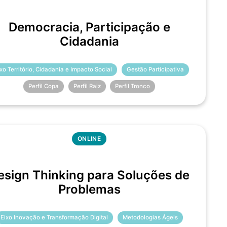
Democracia, Participação e
Cidadania
ixo Território, Cidadania e Impacto Social
Gestão Participativa
Perfil Copa
Perfil Raiz
Perfil Tronco
ONLINE
esign Thinking para Soluções de
Problemas
Eixo Inovação e Transformação Digital
Metodologias Ágeis