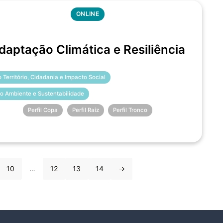
ONLINE
daptação Climática e Resiliência
o Território, Cidadania e Impacto Social
o Ambiente e Sustentabilidade
Perfil Copa
Perfil Raiz
Perfil Tronco
10
…
12
13
14
→