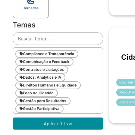
Jornadas
Temas
Compliance e Transparência
Cid
Comunicação e Feedback
Contratos e Licitações
Dados, Analytics e IA
Eixo Terr
Direitos Humanos e Equidade
Meio Amb
Foco no Cidadão
Gestão para Resultados
Planejam
Gestão Participativa
Inovação e Gestão da Mudança
Aplicar filtros
Inteligência Emocional
Legislação Pública