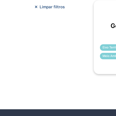
Meio Ambiente e Sustentabilidade
Limpar filtros
Metodologias Ágeis
Orçamento e Finanças
G
Planejamento Estratégico
Planejamento Urbano/Mobilidade
Saúde
Sistemas
SMF
Trabalho em Equipe
Trilha CAC
Eixo Terr
Meio Amb