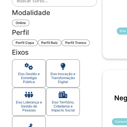
Modalidade
Online
Perfil
Eixo
Perfil Copa
Perfil Raiz
Perfil Tronco
Eixos
Eixo Gestão e
Eixo Inovação e
Estratégia
Transformação
Pública
Digital
Neg
Eixo Liderança e
Eixo Território,
Gestão de
Cidadania e
Pessoas
Impacto Social
Comuni