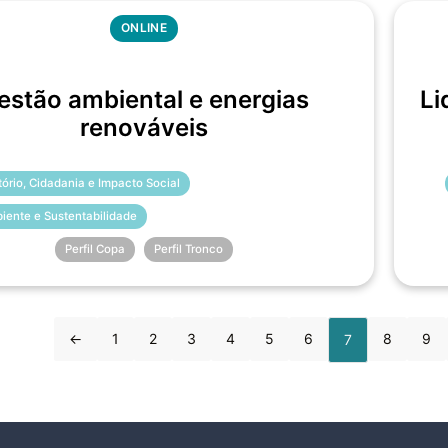
ONLINE
estão ambiental e energias
Li
renováveis
itório, Cidadania e Impacto Social
iente e Sustentabilidade
Perfil Copa
Perfil Tronco
←
1
2
3
4
5
6
8
9
7