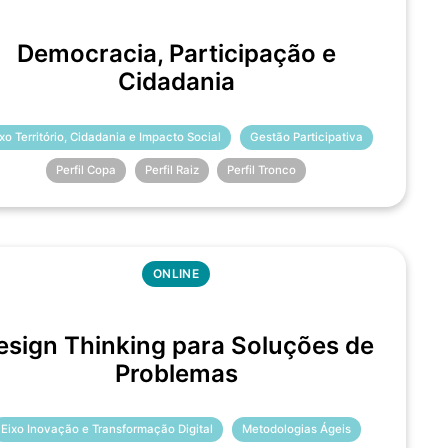
Democracia, Participação e
Cidadania
ixo Território, Cidadania e Impacto Social
Gestão Participativa
Perfil Copa
Perfil Raiz
Perfil Tronco
ONLINE
esign Thinking para Soluções de
Problemas
Eixo Inovação e Transformação Digital
Metodologias Ágeis