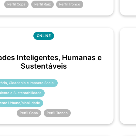
Perfil Copa
Perfil Raiz
Perfil Tronco
ONLINE
ades Inteligentes, Humanas e
Sustentáveis
itório, Cidadania e Impacto Social
iente e Sustentabilidade
ento Urbano/Mobilidade
Perfil Copa
Perfil Tronco