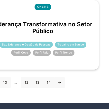
ONLINE
derança Transformativa no Setor
Público
Eixo Liderança e Gestão de Pessoas
Trabalho em Equipe
Perfil Copa
Perfil Raiz
Perfil Tronco
10
…
12
13
14
→