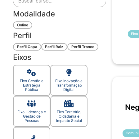
Modalidade
Online
Perfil
Eixo
Perfil Copa
Perfil Raiz
Perfil Tronco
Eixos
Eixo Gestão e
Eixo Inovação e
Estratégia
Transformação
Pública
Digital
Neg
Eixo Liderança e
Eixo Território,
Gestão de
Cidadania e
Pessoas
Impacto Social
Comuni