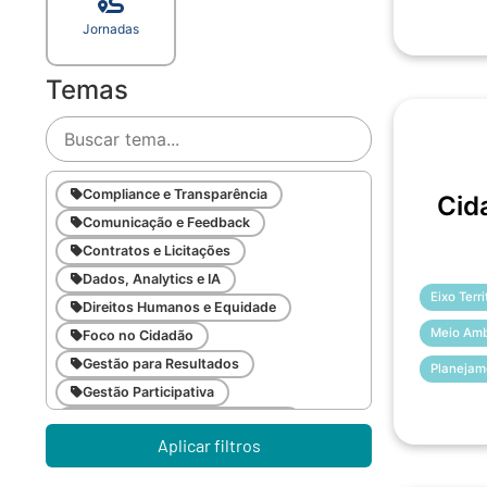
Jornadas
Temas
Compliance e Transparência
Cid
Comunicação e Feedback
Contratos e Licitações
Dados, Analytics e IA
Eixo Terr
Direitos Humanos e Equidade
Meio Amb
Foco no Cidadão
Gestão para Resultados
Planejam
Gestão Participativa
Inovação e Gestão da Mudança
Aplicar filtros
Inteligência Emocional
Legislação Pública