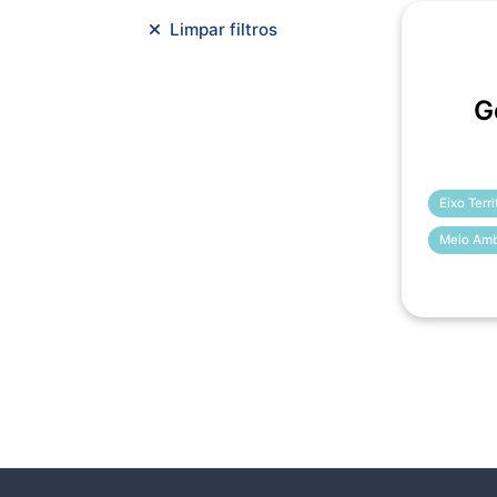
Meio Ambiente e Sustentabilidade
Limpar filtros
Metodologias Ágeis
Orçamento e Finanças
G
Planejamento Estratégico
Planejamento Urbano/Mobilidade
Saúde
Sistemas
SMF
Trabalho em Equipe
Trilha CAC
Eixo Terr
Meio Amb