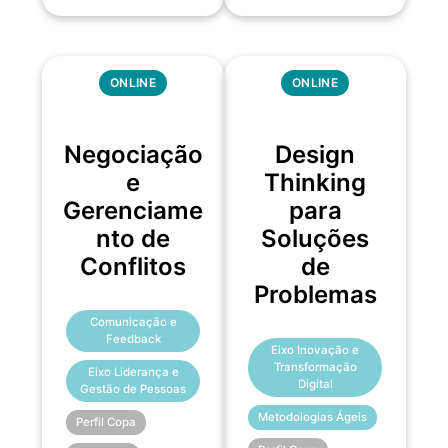
ONLINE
ONLINE
Negociação
Design
e
Thinking
Gerenciame
para
nto de
Soluções
Conflitos
de
Problemas
Comunicação e
Feedback
Eixo Inovação e
Transformação
Eixo Liderança e
Digital
Gestão de Pessoas
Metodologias Ágeis
Perfil Copa