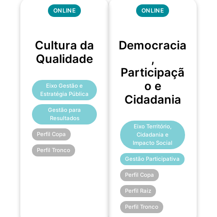
ONLINE
ONLINE
Cultura da
Democracia
Qualidade
,
Participaçã
o e
Eixo Gestão e
Estratégia Pública
Cidadania
Gestão para
Resultados
Eixo Território,
Perfil Copa
Cidadania e
Impacto Social
Perfil Tronco
Gestão Participativa
Perfil Copa
Perfil Raiz
Perfil Tronco