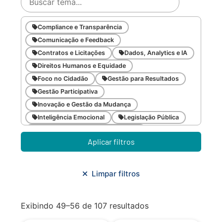
Compliance e Transparência
Comunicação e Feedback
Contratos e Licitações
Dados, Analytics e IA
Direitos Humanos e Equidade
Foco no Cidadão
Gestão para Resultados
Gestão Participativa
Inovação e Gestão da Mudança
Inteligência Emocional
Legislação Pública
Meio Ambiente e Sustentabilidade
Aplicar filtros
Metodologias Ágeis
Orçamento e Finanças
Planejamento Estratégico
Planejamento Urbano/Mobilidade
Saúde
Limpar filtros
Sistemas
SMF
Trabalho em Equipe
Trilha CAC
Exibindo 49–56 de 107 resultados