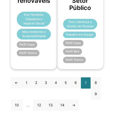
renováveis
Setor
Público
Eixo Território,
Cidadania e
Eixo Liderança e
Impacto Social
Gestão de Pessoas
Meio Ambiente e
Trabalho em Equipe
Sustentabilidade
Perfil Copa
Perfil Copa
Perfil Raiz
Perfil Tronco
Perfil Tronco
←
1
2
3
4
5
6
8
7
9
10
…
12
13
14
→