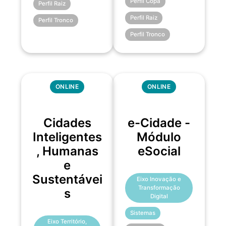
Perfil Copa
Perfil Raiz
Perfil Raiz
Perfil Tronco
Perfil Tronco
ONLINE
ONLINE
Cidades
e-Cidade -
Inteligentes
Módulo
, Humanas
eSocial
e
Sustentávei
Eixo Inovação e
Transformação
s
Digital
Sistemas
Eixo Território,