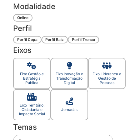
Modalidade
Online
Perfil
Perfil Copa
Perfil Raiz
Perfil Tronco
Eixos
Eixo Gestão e
Eixo Inovação e
Eixo Liderança e
Estratégia
Transformação
Gestão de
Pública
Digital
Pessoas
Eixo Território,
Cidadania e
Jornadas
Impacto Social
Temas