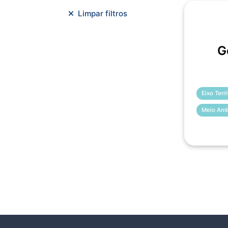
Meio Ambiente e Sustentabilidade
Limpar filtros
Metodologias Ágeis
Orçamento e Finanças
G
Planejamento Estratégico
Planejamento Urbano/Mobilidade
Saúde
Sistemas
SMF
Trabalho em Equipe
Trilha CAC
Eixo Terr
Meio Amb