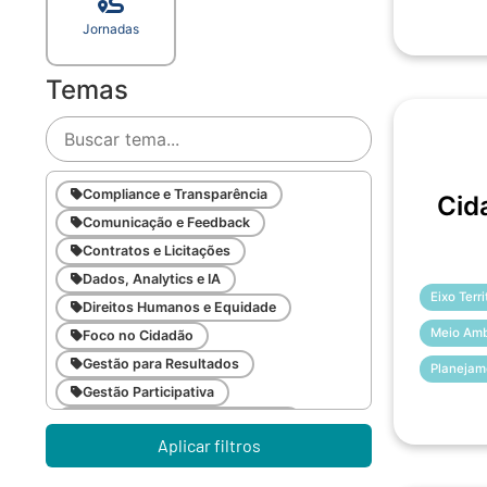
Jornadas
Temas
Compliance e Transparência
Cid
Comunicação e Feedback
Contratos e Licitações
Dados, Analytics e IA
Eixo Terr
Direitos Humanos e Equidade
Meio Amb
Foco no Cidadão
Gestão para Resultados
Planejam
Gestão Participativa
Inovação e Gestão da Mudança
Aplicar filtros
Inteligência Emocional
Legislação Pública