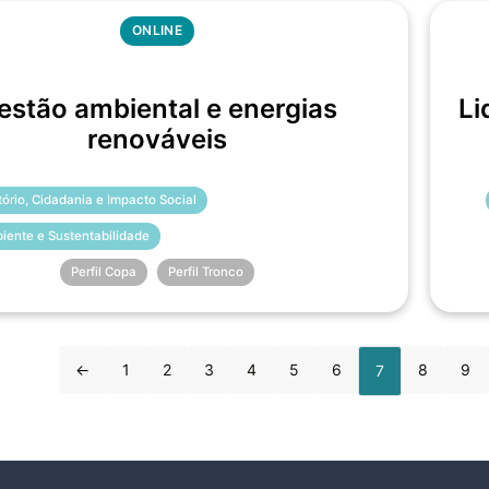
ONLINE
estão ambiental e energias
Li
renováveis
itório, Cidadania e Impacto Social
iente e Sustentabilidade
Perfil Copa
Perfil Tronco
←
1
2
3
4
5
6
8
9
7