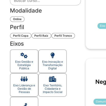
Modalidade
Online
Perfil
Eixo
Perfil Copa
Perfil Raiz
Perfil Tronco
Eixos
Eixo Gestão e
Eixo Inovação e
Estratégia
Transformação
Pública
Digital
Neg
Eixo Liderança e
Eixo Território,
Gestão de
Cidadania e
Pessoas
Impacto Social
Comuni