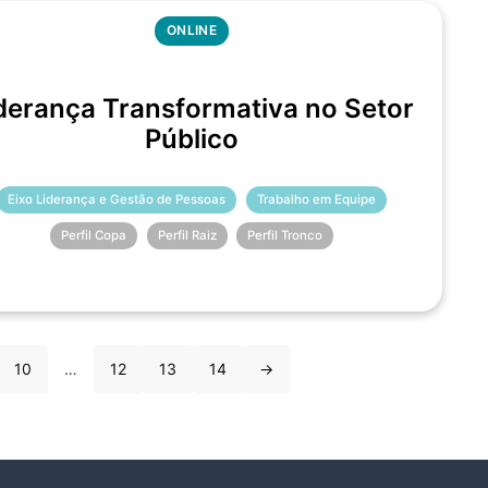
ONLINE
derança Transformativa no Setor
Público
Eixo Liderança e Gestão de Pessoas
Trabalho em Equipe
Perfil Copa
Perfil Raiz
Perfil Tronco
10
…
12
13
14
→