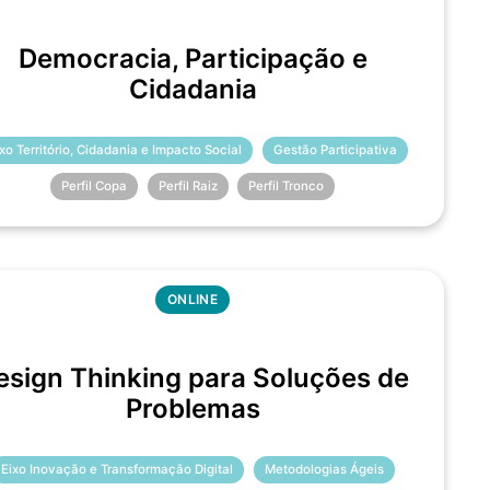
Democracia, Participação e
Cidadania
ixo Território, Cidadania e Impacto Social
Gestão Participativa
Perfil Copa
Perfil Raiz
Perfil Tronco
ONLINE
esign Thinking para Soluções de
Problemas
Eixo Inovação e Transformação Digital
Metodologias Ágeis