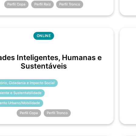
Perfil Copa
Perfil Raiz
Perfil Tronco
ONLINE
ades Inteligentes, Humanas e
Sustentáveis
itório, Cidadania e Impacto Social
iente e Sustentabilidade
ento Urbano/Mobilidade
Perfil Copa
Perfil Tronco