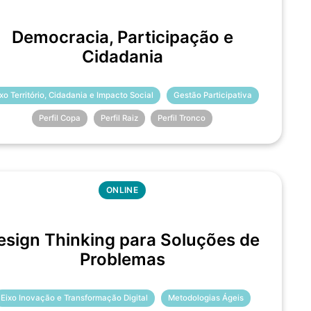
Democracia, Participação e
Cidadania
ixo Território, Cidadania e Impacto Social
Gestão Participativa
Perfil Copa
Perfil Raiz
Perfil Tronco
ONLINE
esign Thinking para Soluções de
Problemas
Eixo Inovação e Transformação Digital
Metodologias Ágeis