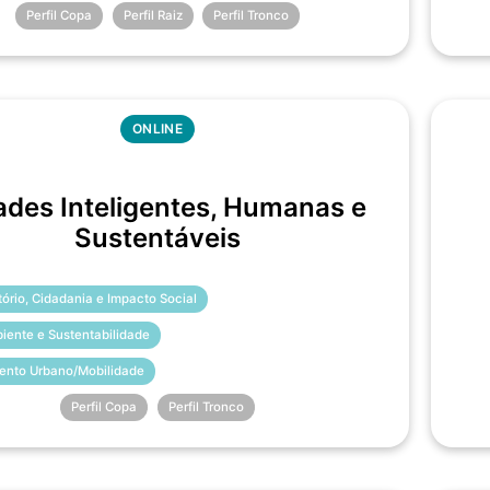
Perfil Copa
Perfil Raiz
Perfil Tronco
ONLINE
ades Inteligentes, Humanas e
Sustentáveis
itório, Cidadania e Impacto Social
iente e Sustentabilidade
ento Urbano/Mobilidade
Perfil Copa
Perfil Tronco