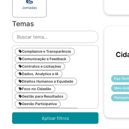
Jornadas
Temas
Compliance e Transparência
Cid
Comunicação e Feedback
Contratos e Licitações
Dados, Analytics e IA
Eixo Terr
Direitos Humanos e Equidade
Meio Amb
Foco no Cidadão
Gestão para Resultados
Planejam
Gestão Participativa
Inovação e Gestão da Mudança
Aplicar filtros
Inteligência Emocional
Legislação Pública