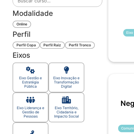
Modalidade
Online
Perfil
Eixo
Perfil Copa
Perfil Raiz
Perfil Tronco
Eixos
Eixo Gestão e
Eixo Inovação e
Estratégia
Transformação
Pública
Digital
Neg
Eixo Liderança e
Eixo Território,
Gestão de
Cidadania e
Pessoas
Impacto Social
Comuni