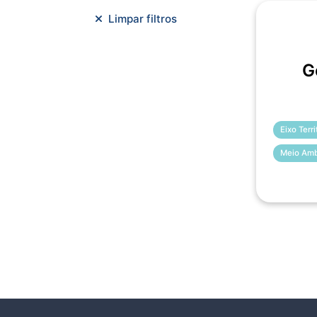
Meio Ambiente e Sustentabilidade
Limpar filtros
Metodologias Ágeis
Orçamento e Finanças
G
Planejamento Estratégico
Planejamento Urbano/Mobilidade
Saúde
Sistemas
SMF
Trabalho em Equipe
Trilha CAC
Eixo Terr
Meio Amb