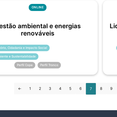
ONLINE
estão ambiental e energias
Li
renováveis
itório, Cidadania e Impacto Social
iente e Sustentabilidade
Perfil Copa
Perfil Tronco
←
1
2
3
4
5
6
8
9
7