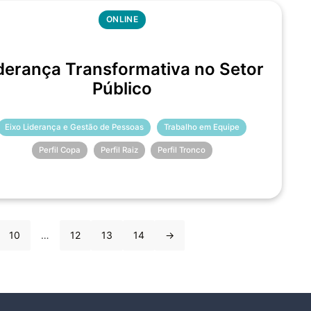
ONLINE
derança Transformativa no Setor
Público
Eixo Liderança e Gestão de Pessoas
Trabalho em Equipe
Perfil Copa
Perfil Raiz
Perfil Tronco
10
…
12
13
14
→