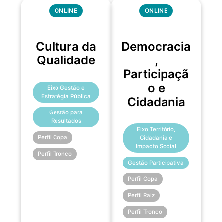
ONLINE
ONLINE
Cultura da
Democracia
Qualidade
,
Participaçã
o e
Eixo Gestão e
Estratégia Pública
Cidadania
Gestão para
Resultados
Eixo Território,
Perfil Copa
Cidadania e
Impacto Social
Perfil Tronco
Gestão Participativa
Perfil Copa
Perfil Raiz
Perfil Tronco