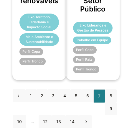
renováveis
Setor
Público
Eixo Território,
Cidadania e
Eixo Liderança e
Impacto Social
Gestão de Pessoas
Meio Ambiente e
Trabalho em Equipe
Sustentabilidade
Perfil Copa
Perfil Copa
Perfil Raiz
Perfil Tronco
Perfil Tronco
←
1
2
3
4
5
6
8
7
9
10
…
12
13
14
→