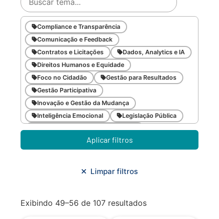
Compliance e Transparência
Comunicação e Feedback
Contratos e Licitações
Dados, Analytics e IA
Direitos Humanos e Equidade
Foco no Cidadão
Gestão para Resultados
Gestão Participativa
Inovação e Gestão da Mudança
Inteligência Emocional
Legislação Pública
Meio Ambiente e Sustentabilidade
Aplicar filtros
Metodologias Ágeis
Orçamento e Finanças
Planejamento Estratégico
Planejamento Urbano/Mobilidade
Saúde
Limpar filtros
Sistemas
SMF
Trabalho em Equipe
Trilha CAC
Exibindo 49–56 de 107 resultados