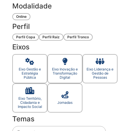
Modalidade
Online
Perfil
Perfil Copa
Perfil Raiz
Perfil Tronco
Eixos
Eixo Gestão e
Eixo Inovação e
Eixo Liderança e
Estratégia
Transformação
Gestão de
Pública
Digital
Pessoas
Eixo Território,
Cidadania e
Jornadas
Impacto Social
Temas