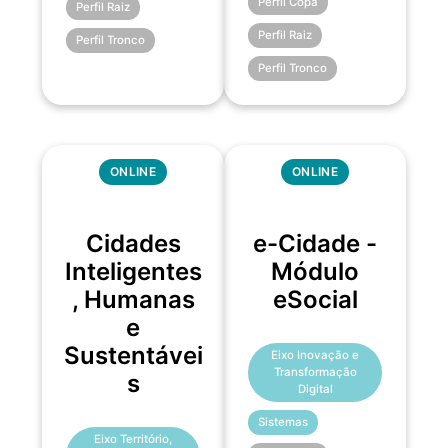
Perfil Copa
Perfil Raiz
Perfil Raiz
Perfil Tronco
Perfil Tronco
ONLINE
ONLINE
Cidades
e-Cidade -
Inteligentes
Módulo
, Humanas
eSocial
e
Sustentávei
Eixo Inovação e
Transformação
s
Digital
Sistemas
Eixo Território,