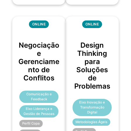
ONLINE
ONLINE
Negociação
Design
e
Thinking
Gerenciame
para
nto de
Soluções
Conflitos
de
Problemas
Comunicação e
Feedback
Eixo Inovação e
Transformação
Eixo Liderança e
Digital
Gestão de Pessoas
Metodologias Ágeis
Perfil Copa