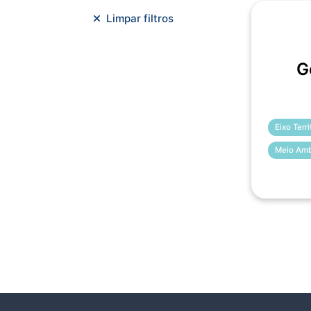
Meio Ambiente e Sustentabilidade
Limpar filtros
Metodologias Ágeis
Orçamento e Finanças
G
Planejamento Estratégico
Planejamento Urbano/Mobilidade
Saúde
Sistemas
SMF
Trabalho em Equipe
Trilha CAC
Eixo Terr
Meio Amb