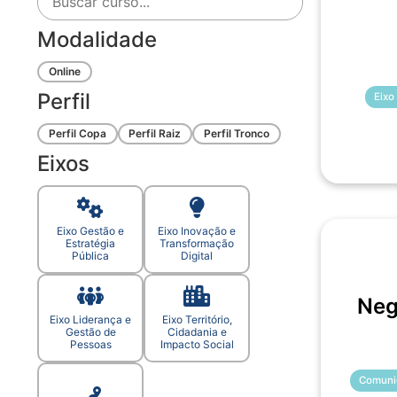
Modalidade
Online
Perfil
Eixo
Perfil Copa
Perfil Raiz
Perfil Tronco
Eixos
Eixo Gestão e
Eixo Inovação e
Estratégia
Transformação
Pública
Digital
Neg
Eixo Liderança e
Eixo Território,
Gestão de
Cidadania e
Pessoas
Impacto Social
Comuni