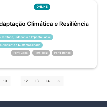
ONLINE
daptação Climática e Resiliência
o Território, Cidadania e Impacto Social
o Ambiente e Sustentabilidade
Perfil Copa
Perfil Raiz
Perfil Tronco
10
…
12
13
14
→