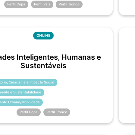
Perfil Copa
Perfil Raiz
Perfil Tronco
ONLINE
ades Inteligentes, Humanas e
Sustentáveis
itório, Cidadania e Impacto Social
iente e Sustentabilidade
ento Urbano/Mobilidade
Perfil Copa
Perfil Tronco