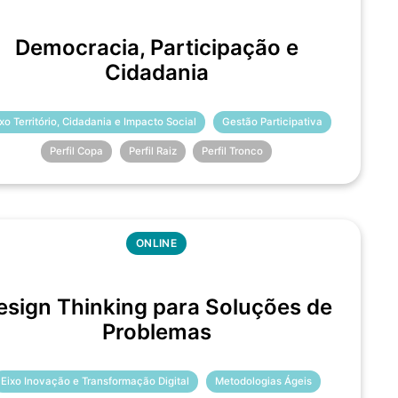
Democracia, Participação e
Cidadania
ixo Território, Cidadania e Impacto Social
Gestão Participativa
Perfil Copa
Perfil Raiz
Perfil Tronco
ONLINE
esign Thinking para Soluções de
Problemas
Eixo Inovação e Transformação Digital
Metodologias Ágeis