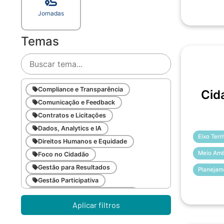
Jornadas
Temas
Compliance e Transparência
Cid
Comunicação e Feedback
Contratos e Licitações
Dados, Analytics e IA
Eixo Terr
Direitos Humanos e Equidade
Meio Amb
Foco no Cidadão
Gestão para Resultados
Planejam
Gestão Participativa
Inovação e Gestão da Mudança
Aplicar filtros
Inteligência Emocional
Legislação Pública