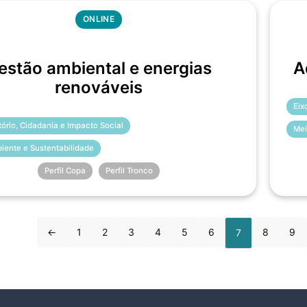
ONLINE
estão ambiental e energias
A
renováveis
Eix
itório, Cidadania e Impacto Social
Mei
iente e Sustentabilidade
Perfil Copa
Perfil Tronco
←
1
2
3
4
5
6
8
9
7