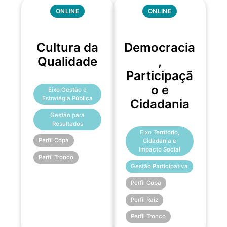
ONLINE
ONLINE
Cultura da
Democracia
Qualidade
,
Participaçã
o e
Eixo Gestão e
Estratégia Pública
Cidadania
Gestão para
Resultados
Eixo Território,
Perfil Copa
Cidadania e
Impacto Social
Perfil Tronco
Gestão Participativa
Perfil Copa
Perfil Raiz
Perfil Tronco