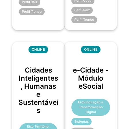
Perfil Copa
Perfil Raiz
Perfil Raiz
Perfil Tronco
Perfil Tronco
ONLINE
ONLINE
Cidades
e-Cidade -
Inteligentes
Módulo
, Humanas
eSocial
e
Sustentávei
Eixo Inovação e
Transformação
s
Digital
Sistemas
Eixo Território,