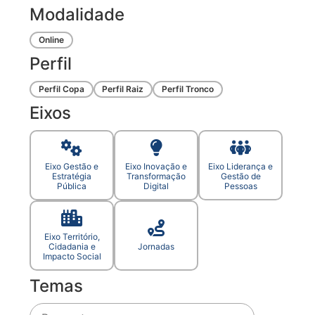
Modalidade
Online
Perfil
Perfil Copa
Perfil Raiz
Perfil Tronco
Eixos
Eixo Gestão e
Eixo Inovação e
Eixo Liderança e
Estratégia
Transformação
Gestão de
Pública
Digital
Pessoas
Eixo Território,
Cidadania e
Jornadas
Impacto Social
Temas