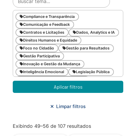
Compliance e Transparência
Comunicação e Feedback
Contratos e Licitações
Dados, Analytics e IA
Direitos Humanos e Equidade
Foco no Cidadão
Gestão para Resultados
Gestão Participativa
Inovação e Gestão da Mudança
Inteligência Emocional
Legislação Pública
Meio Ambiente e Sustentabilidade
Aplicar filtros
Metodologias Ágeis
Orçamento e Finanças
Planejamento Estratégico
Planejamento Urbano/Mobilidade
Saúde
Limpar filtros
Sistemas
SMF
Trabalho em Equipe
Trilha CAC
Exibindo 49–56 de 107 resultados