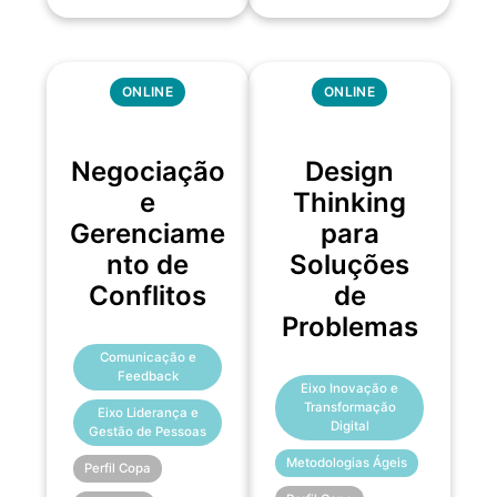
ONLINE
ONLINE
Negociação
Design
e
Thinking
Gerenciame
para
nto de
Soluções
Conflitos
de
Problemas
Comunicação e
Feedback
Eixo Inovação e
Transformação
Eixo Liderança e
Digital
Gestão de Pessoas
Metodologias Ágeis
Perfil Copa