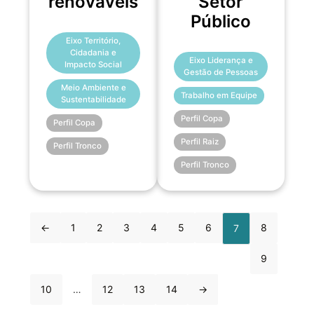
renováveis
Setor
Público
Eixo Território,
Cidadania e
Eixo Liderança e
Impacto Social
Gestão de Pessoas
Meio Ambiente e
Trabalho em Equipe
Sustentabilidade
Perfil Copa
Perfil Copa
Perfil Raiz
Perfil Tronco
Perfil Tronco
←
1
2
3
4
5
6
8
7
9
10
…
12
13
14
→