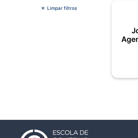
Meio Ambiente e Sustentabilidade
Limpar filtros
Metodologias Ágeis
Orçamento e Finanças
J
Planejamento Estratégico
Agen
Planejamento Urbano/Mobilidade
Saúde
Sistemas
SMF
Trabalho em Equipe
Trilha CAC