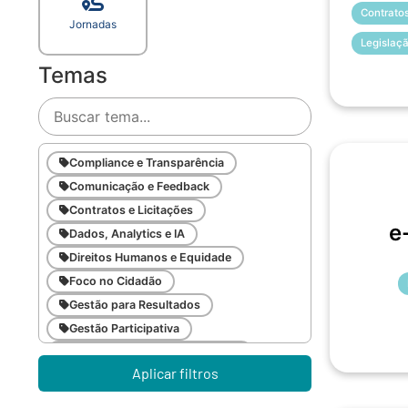
Contratos
Jornadas
Legislaç
Temas
Compliance e Transparência
Comunicação e Feedback
Contratos e Licitações
e
Dados, Analytics e IA
Direitos Humanos e Equidade
Foco no Cidadão
Gestão para Resultados
Gestão Participativa
Inovação e Gestão da Mudança
Aplicar filtros
Inteligência Emocional
Legislação Pública