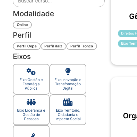
Modalidade
Gê
Online
Perfil
Direitos
Eixo Terr
Perfil Copa
Perfil Raiz
Perfil Tronco
Eixos
Eixo Gestão e
Eixo Inovação e
Estratégia
Transformação
Pública
Digital
Eixo Liderança e
Eixo Território,
Org
Gestão de
Cidadania e
Pessoas
Impacto Social