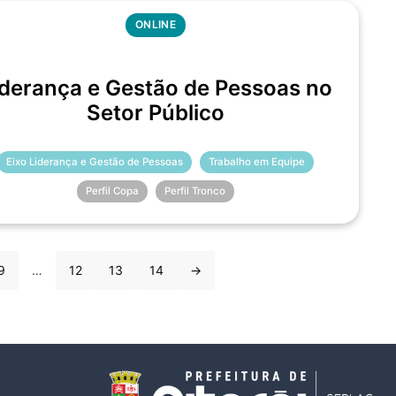
ONLINE
iderança e Gestão de Pessoas no
Setor Público
Eixo Liderança e Gestão de Pessoas
Trabalho em Equipe
Perfil Copa
Perfil Tronco
9
…
12
13
14
→