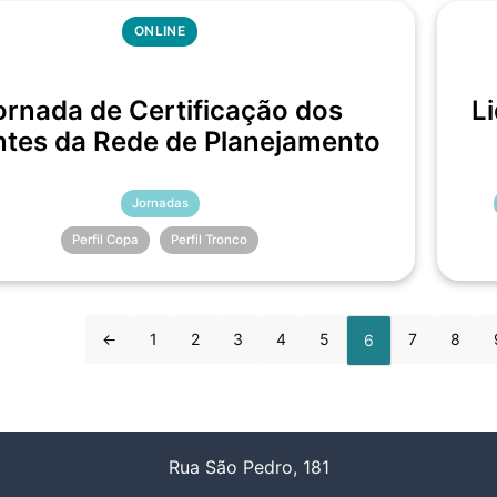
ONLINE
ornada de Certificação dos
L
tes da Rede de Planejamento
Jornadas
Perfil Copa
Perfil Tronco
←
1
2
3
4
5
7
8
6
Rua São Pedro, 181