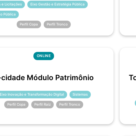
 e Licitações
Eixo Gestão e Estratégia Pública
ão Pública
Perfil Copa
Perfil Tronco
ONLINE
-cidade Módulo Patrimônio
T
Eixo Inovação e Transformação Digital
Sistemas
Perfil Copa
Perfil Raiz
Perfil Tronco