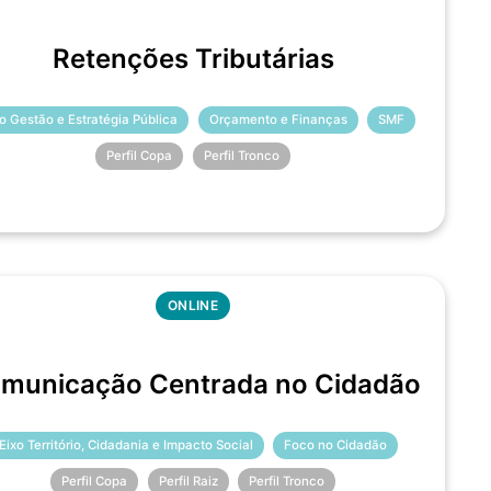
Retenções Tributárias
xo Gestão e Estratégia Pública
Orçamento e Finanças
SMF
Perfil Copa
Perfil Tronco
ONLINE
municação Centrada no Cidadão
Eixo Território, Cidadania e Impacto Social
Foco no Cidadão
Perfil Copa
Perfil Raiz
Perfil Tronco