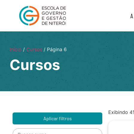
A
Início
/
Cursos
/ Página 6
Cursos
Exibindo 4
Aplicar filtros