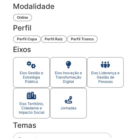
Modalidade
Online
Perfil
Perfil Copa
Perfil Raiz
Perfil Tronco
Eixos
Eixo Gestão e
Eixo Inovação e
Eixo Liderança e
Estratégia
Transformação
Gestão de
Pública
Digital
Pessoas
Eixo Território,
Cidadania e
Jornadas
Impacto Social
Temas