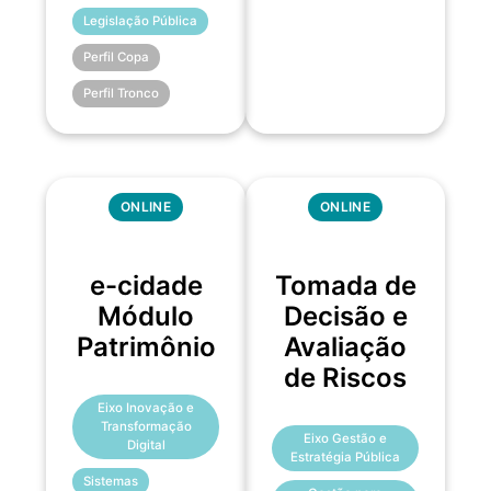
Legislação Pública
Perfil Copa
Perfil Tronco
ONLINE
ONLINE
e-cidade
Tomada de
Módulo
Decisão e
Patrimônio
Avaliação
de Riscos
Eixo Inovação e
Transformação
Eixo Gestão e
Digital
Estratégia Pública
Sistemas