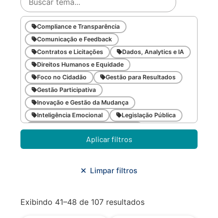
Compliance e Transparência
Comunicação e Feedback
Contratos e Licitações
Dados, Analytics e IA
Direitos Humanos e Equidade
Foco no Cidadão
Gestão para Resultados
Gestão Participativa
Inovação e Gestão da Mudança
Inteligência Emocional
Legislação Pública
Meio Ambiente e Sustentabilidade
Aplicar filtros
Metodologias Ágeis
Orçamento e Finanças
Planejamento Estratégico
Planejamento Urbano/Mobilidade
Saúde
Limpar filtros
Sistemas
SMF
Trabalho em Equipe
Trilha CAC
Exibindo 41–48 de 107 resultados