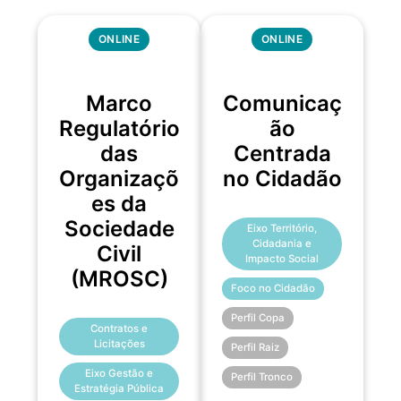
ONLINE
ONLINE
Marco
Comunicaç
Regulatório
ão
das
Centrada
Organizaçõ
no Cidadão
es da
Sociedade
Eixo Território,
Cidadania e
Civil
Impacto Social
(MROSC)
Foco no Cidadão
Perfil Copa
Contratos e
Licitações
Perfil Raiz
Eixo Gestão e
Perfil Tronco
Estratégia Pública