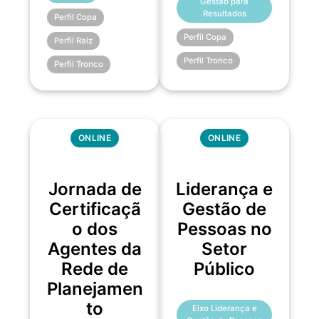
Gestão para
Resultados
Perfil Copa
Perfil Copa
Perfil Raiz
Perfil Tronco
Perfil Tronco
ONLINE
ONLINE
Jornada de
Liderança e
Certificaçã
Gestão de
o dos
Pessoas no
Agentes da
Setor
Rede de
Público
Planejamen
to
Eixo Liderança e