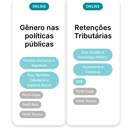
ONLINE
ONLINE
Gênero nas
Retenções
políticas
Tributárias
públicas
Eixo Gestão e
Estratégia Pública
Direitos Humanos e
Equidade
Orçamento e
Finanças
Eixo Território,
Cidadania e
SMF
Impacto Social
Perfil Copa
Perfil Copa
Perfil Tronco
Perfil Raiz
Perfil Tronco