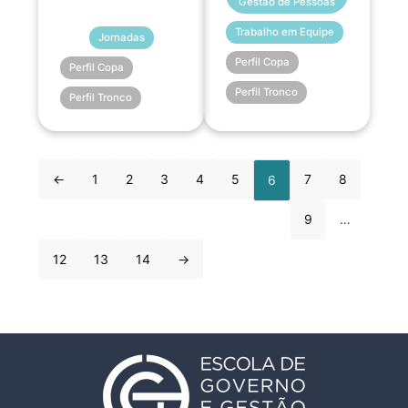
Gestão de Pessoas
Trabalho em Equipe
Jornadas
Perfil Copa
Perfil Copa
Perfil Tronco
Perfil Tronco
←
1
2
3
4
5
7
8
6
9
…
12
13
14
→