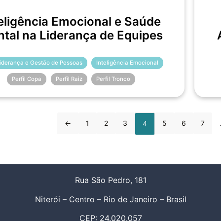
eligência Emocional e Saúde
tal na Liderança de Equipes
Liderança e Gestão de Pessoas
Inteligência Emocional
Perfil Copa
Perfil Raiz
Perfil Tronco
←
1
2
3
5
6
7
4
Rua São Pedro, 181
Niterói – Centro – Rio de Janeiro – Brasil
CEP: 24.020.057