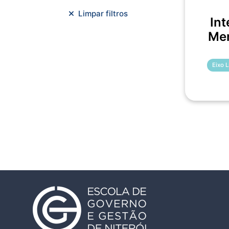
Meio Ambiente e Sustentabilidade
Limpar filtros
Int
Metodologias Ágeis
Men
Orçamento e Finanças
Planejamento Estratégico
Planejamento Urbano/Mobilidade
Eixo 
Saúde
Sistemas
SMF
Trabalho em Equipe
Trilha CAC