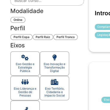
Modalidade
Intro
Online
Perfil
Complian
Legislaç
Perfil Copa
Perfil Raiz
Perfil Tronco
Eixos
Eixo Gestão e
Eixo Inovação e
Estratégia
Transformação
Pública
Digital
Eixo Liderança e
Eixo Território,
Gestão de
Cidadania e
Pessoas
Impacto Social
Eixo