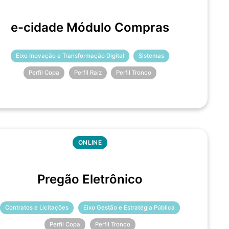
e-cidade Módulo Compras
Eixo Inovação e Transformação Digital
Sistemas
Perfil Copa
Perfil Raiz
Perfil Tronco
ONLINE
Pregão Eletrônico
Contratos e Licitações
Eixo Gestão e Estratégia Pública
Perfil Copa
Perfil Tronco