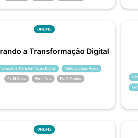
ONLINE
rando a Transformação Digital
Inovação e Transformação Digital
Metodologias Ágeis
Dir
Perfil Copa
Perfil Raiz
Perfil Tronco
Eix
ONLINE