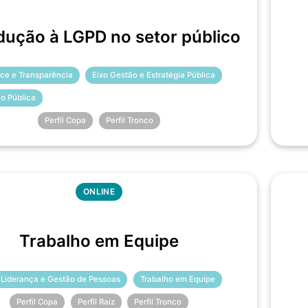
dução à LGPD no setor público
ce e Transparência
Eixo Gestão e Estratégia Pública
ão Pública
Perfil Copa
Perfil Tronco
ONLINE
Trabalho em Equipe
 Liderança e Gestão de Pessoas
Trabalho em Equipe
Perfil Copa
Perfil Raiz
Perfil Tronco