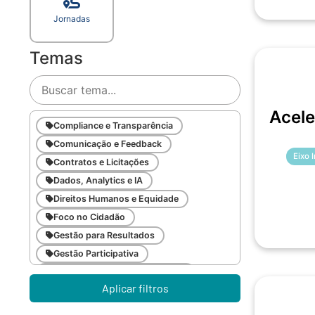
Jornadas
Temas
Acele
Compliance e Transparência
Comunicação e Feedback
Eixo 
Contratos e Licitações
Dados, Analytics e IA
Direitos Humanos e Equidade
Foco no Cidadão
Gestão para Resultados
Gestão Participativa
Inovação e Gestão da Mudança
Aplicar filtros
Inteligência Emocional
Legislação Pública