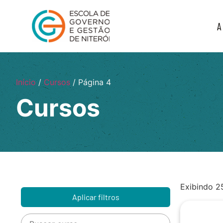
A
Início
/
Cursos
/ Página 4
Cursos
Exibindo 2
Aplicar filtros