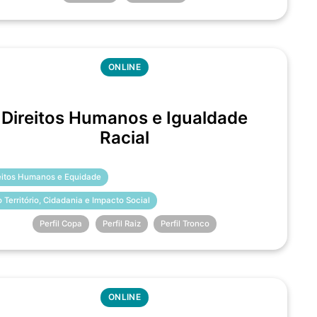
ONLINE
Direitos Humanos e Igualdade
Racial
eitos Humanos e Equidade
o Território, Cidadania e Impacto Social
Perfil Copa
Perfil Raiz
Perfil Tronco
ONLINE