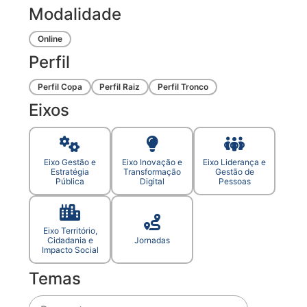
Modalidade
Online
Perfil
Perfil Copa
Perfil Raiz
Perfil Tronco
Eixos
Eixo Gestão e
Eixo Inovação e
Eixo Liderança e
Estratégia
Transformação
Gestão de
Pública
Digital
Pessoas
Eixo Território,
Cidadania e
Jornadas
Impacto Social
Temas