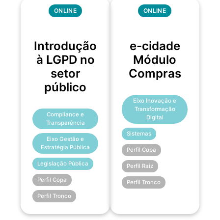
ONLINE
ONLINE
Introdução
e-cidade
à LGPD no
Módulo
setor
Compras
público
Eixo Inovação e
Transformação
Compliance e
Digital
Transparência
Sistemas
Eixo Gestão e
Estratégia Pública
Perfil Copa
Legislação Pública
Perfil Raiz
Perfil Copa
Perfil Tronco
Perfil Tronco