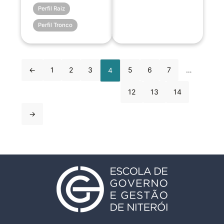
Perfil Raiz
Perfil Tronco
←
1
2
3
5
6
7
…
4
12
13
14
→