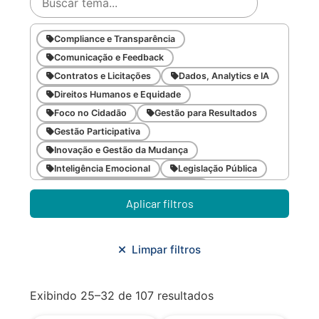
Compliance e Transparência
Comunicação e Feedback
Contratos e Licitações
Dados, Analytics e IA
Direitos Humanos e Equidade
Foco no Cidadão
Gestão para Resultados
Gestão Participativa
Inovação e Gestão da Mudança
Inteligência Emocional
Legislação Pública
Meio Ambiente e Sustentabilidade
Aplicar filtros
Metodologias Ágeis
Orçamento e Finanças
Planejamento Estratégico
Planejamento Urbano/Mobilidade
Saúde
Limpar filtros
Sistemas
SMF
Trabalho em Equipe
Trilha CAC
Exibindo 25–32 de 107 resultados