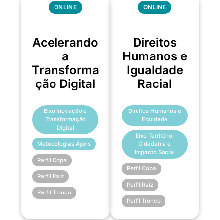
ONLINE
ONLINE
Acelerando
Direitos
a
Humanos e
Transforma
Igualdade
ção Digital
Racial
Eixo Inovação e
Direitos Humanos e
Transformação
Equidade
Digital
Eixo Território,
Metodologias Ágeis
Cidadania e
Impacto Social
Perfil Copa
Perfil Copa
Perfil Raiz
Perfil Raiz
Perfil Tronco
Perfil Tronco