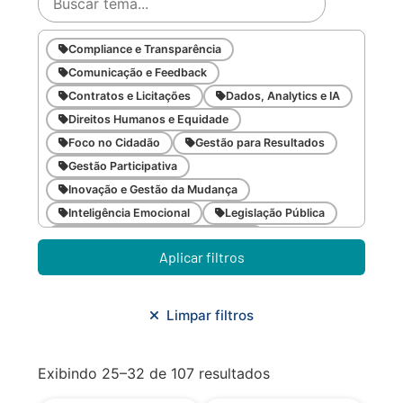
Compliance e Transparência
Comunicação e Feedback
Contratos e Licitações
Dados, Analytics e IA
Direitos Humanos e Equidade
Foco no Cidadão
Gestão para Resultados
Gestão Participativa
Inovação e Gestão da Mudança
Inteligência Emocional
Legislação Pública
Meio Ambiente e Sustentabilidade
Aplicar filtros
Metodologias Ágeis
Orçamento e Finanças
Planejamento Estratégico
Planejamento Urbano/Mobilidade
Saúde
Limpar filtros
Sistemas
SMF
Trabalho em Equipe
Trilha CAC
Exibindo 25–32 de 107 resultados