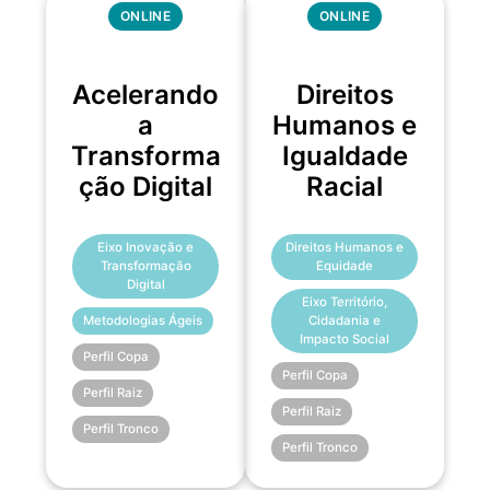
ONLINE
ONLINE
Acelerando
Direitos
a
Humanos e
Transforma
Igualdade
ção Digital
Racial
Eixo Inovação e
Direitos Humanos e
Transformação
Equidade
Digital
Eixo Território,
Metodologias Ágeis
Cidadania e
Impacto Social
Perfil Copa
Perfil Copa
Perfil Raiz
Perfil Raiz
Perfil Tronco
Perfil Tronco