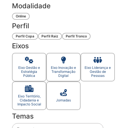
Modalidade
Online
Perfil
Perfil Copa
Perfil Raiz
Perfil Tronco
Eixos
Eixo Gestão e
Eixo Inovação e
Eixo Liderança e
Estratégia
Transformação
Gestão de
Pública
Digital
Pessoas
Eixo Território,
Cidadania e
Jornadas
Impacto Social
Temas