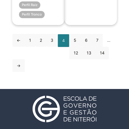
Perfil Raiz
Perfil Tronco
←
1
2
3
5
6
7
…
4
12
13
14
→