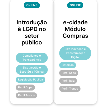
ONLINE
ONLINE
Introdução
e-cidade
à LGPD no
Módulo
setor
Compras
público
Eixo Inovação e
Transformação
Compliance e
Digital
Transparência
Sistemas
Eixo Gestão e
Estratégia Pública
Perfil Copa
Legislação Pública
Perfil Raiz
Perfil Copa
Perfil Tronco
Perfil Tronco