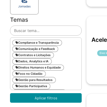
Jornadas
Temas
Acele
Compliance e Transparência
Comunicação e Feedback
Eixo 
Contratos e Licitações
Dados, Analytics e IA
Direitos Humanos e Equidade
Foco no Cidadão
Gestão para Resultados
Gestão Participativa
Inovação e Gestão da Mudança
Aplicar filtros
Inteligência Emocional
Legislação Pública