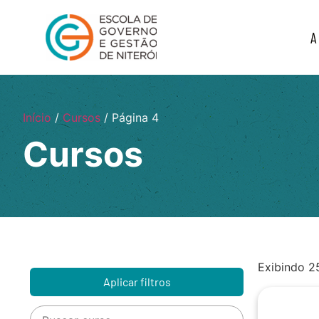
A
Início
/
Cursos
/ Página 4
Cursos
Exibindo 2
Aplicar filtros