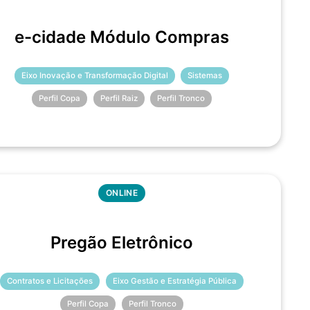
e-cidade Módulo Compras
Eixo Inovação e Transformação Digital
Sistemas
Perfil Copa
Perfil Raiz
Perfil Tronco
ONLINE
Pregão Eletrônico
Contratos e Licitações
Eixo Gestão e Estratégia Pública
Perfil Copa
Perfil Tronco