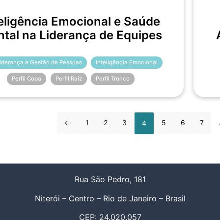
eligência Emocional e Saúde
tal na Liderança de Equipes
Liderança e Gestão de Pessoas
Inteligência Emocional
Perfil Copa
Perfil Raiz
Perfil Tronco
←
1
2
3
5
6
7
4
Rua São Pedro, 181
Niterói – Centro – Rio de Janeiro – Brasil
CEP: 24.020.057