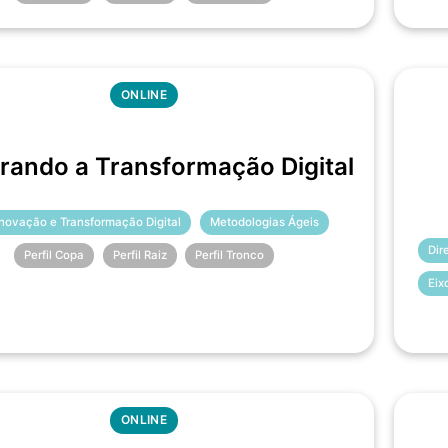
ONLINE
rando a Transformação Digital
Inovação e Transformação Digital
Metodologias Ágeis
Dir
Perfil Copa
Perfil Raiz
Perfil Tronco
Eix
ONLINE