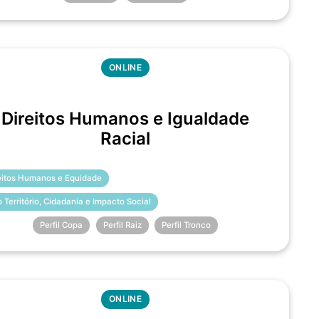
ONLINE
Direitos Humanos e Igualdade
Racial
eitos Humanos e Equidade
o Território, Cidadania e Impacto Social
Perfil Copa
Perfil Raiz
Perfil Tronco
ONLINE