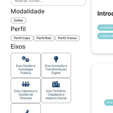
Modalidade
Intro
Online
Perfil
Complian
Legislaç
Perfil Copa
Perfil Raiz
Perfil Tronco
Eixos
Eixo Gestão e
Eixo Inovação e
Estratégia
Transformação
Pública
Digital
Eixo Liderança e
Eixo Território,
Gestão de
Cidadania e
Pessoas
Impacto Social
Eixo