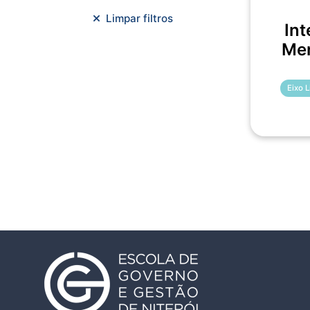
Meio Ambiente e Sustentabilidade
Limpar filtros
Int
Metodologias Ágeis
Men
Orçamento e Finanças
Planejamento Estratégico
Planejamento Urbano/Mobilidade
Eixo 
Saúde
Sistemas
SMF
Trabalho em Equipe
Trilha CAC