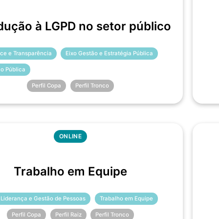
dução à LGPD no setor público
ce e Transparência
Eixo Gestão e Estratégia Pública
ão Pública
Perfil Copa
Perfil Tronco
ONLINE
Trabalho em Equipe
 Liderança e Gestão de Pessoas
Trabalho em Equipe
Perfil Copa
Perfil Raiz
Perfil Tronco