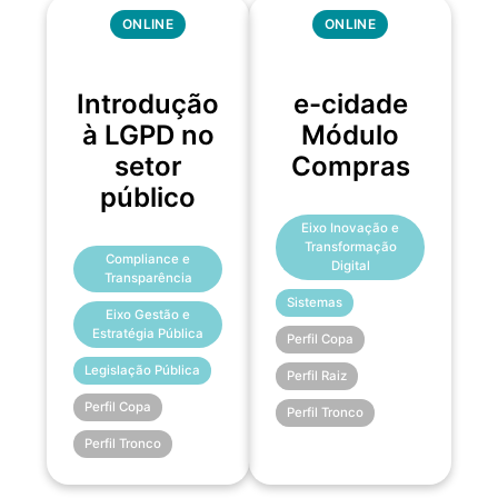
ONLINE
ONLINE
Introdução
e-cidade
à LGPD no
Módulo
setor
Compras
público
Eixo Inovação e
Transformação
Compliance e
Digital
Transparência
Sistemas
Eixo Gestão e
Estratégia Pública
Perfil Copa
Legislação Pública
Perfil Raiz
Perfil Copa
Perfil Tronco
Perfil Tronco