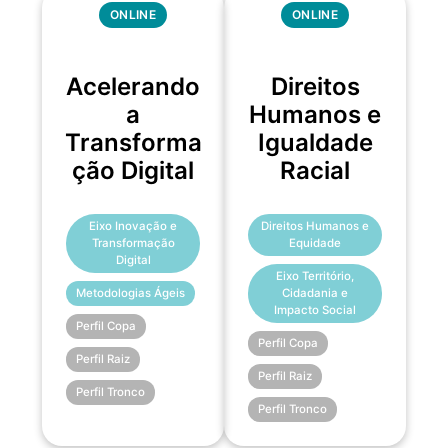
ONLINE
ONLINE
Acelerando
Direitos
a
Humanos e
Transforma
Igualdade
ção Digital
Racial
Eixo Inovação e
Direitos Humanos e
Transformação
Equidade
Digital
Eixo Território,
Metodologias Ágeis
Cidadania e
Impacto Social
Perfil Copa
Perfil Copa
Perfil Raiz
Perfil Raiz
Perfil Tronco
Perfil Tronco