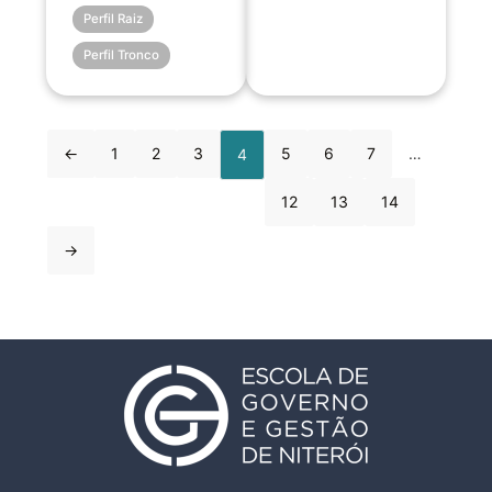
Perfil Raiz
Perfil Tronco
←
1
2
3
5
6
7
…
4
12
13
14
→