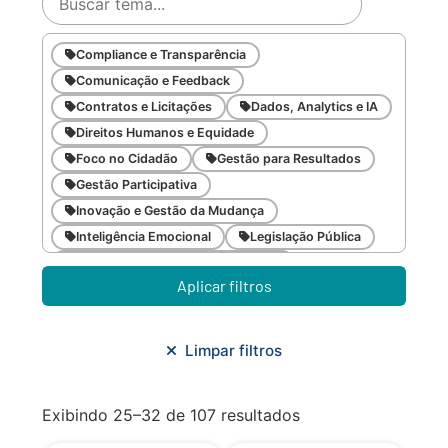
Compliance e Transparência
Comunicação e Feedback
Contratos e Licitações
Dados, Analytics e IA
Direitos Humanos e Equidade
Foco no Cidadão
Gestão para Resultados
Gestão Participativa
Inovação e Gestão da Mudança
Inteligência Emocional
Legislação Pública
Meio Ambiente e Sustentabilidade
Aplicar filtros
Metodologias Ágeis
Orçamento e Finanças
Planejamento Estratégico
Planejamento Urbano/Mobilidade
Saúde
Limpar filtros
Sistemas
SMF
Trabalho em Equipe
Trilha CAC
Exibindo 25–32 de 107 resultados