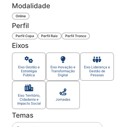
Modalidade
Online
Perfil
Perfil Copa
Perfil Raiz
Perfil Tronco
Eixos
Eixo Gestão e
Eixo Inovação e
Eixo Liderança e
Estratégia
Transformação
Gestão de
Pública
Digital
Pessoas
Eixo Território,
Cidadania e
Jornadas
Impacto Social
Temas