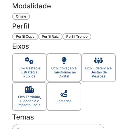
Modalidade
Online
Perfil
Perfil Copa
Perfil Raiz
Perfil Tronco
Eixos
Eixo Gestão e
Eixo Inovação e
Eixo Liderança e
Estratégia
Transformação
Gestão de
Pública
Digital
Pessoas
Eixo Território,
Cidadania e
Jornadas
Impacto Social
Temas