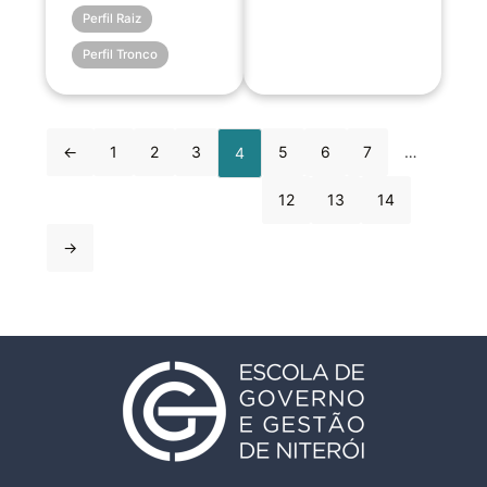
Perfil Raiz
Perfil Tronco
←
1
2
3
5
6
7
…
4
12
13
14
→