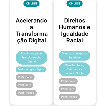
ONLINE
ONLINE
Acelerando
Direitos
a
Humanos e
Transforma
Igualdade
ção Digital
Racial
Eixo Inovação e
Direitos Humanos e
Transformação
Equidade
Digital
Eixo Território,
Metodologias Ágeis
Cidadania e
Impacto Social
Perfil Copa
Perfil Copa
Perfil Raiz
Perfil Raiz
Perfil Tronco
Perfil Tronco