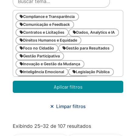
Compliance e Transparência
Comunicação e Feedback
Contratos e Licitações
Dados, Analytics e IA
Direitos Humanos e Equidade
Foco no Cidadão
Gestão para Resultados
Gestão Participativa
Inovação e Gestão da Mudança
Inteligência Emocional
Legislação Pública
Meio Ambiente e Sustentabilidade
Aplicar filtros
Metodologias Ágeis
Orçamento e Finanças
Planejamento Estratégico
Planejamento Urbano/Mobilidade
Saúde
Limpar filtros
Sistemas
SMF
Trabalho em Equipe
Trilha CAC
Exibindo 25–32 de 107 resultados