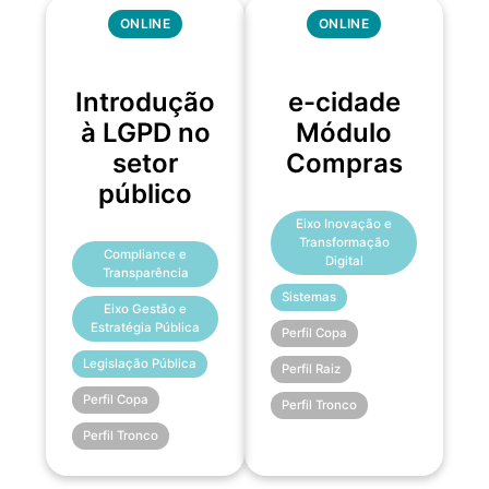
ONLINE
ONLINE
Introdução
e-cidade
à LGPD no
Módulo
setor
Compras
público
Eixo Inovação e
Transformação
Compliance e
Digital
Transparência
Sistemas
Eixo Gestão e
Estratégia Pública
Perfil Copa
Legislação Pública
Perfil Raiz
Perfil Copa
Perfil Tronco
Perfil Tronco