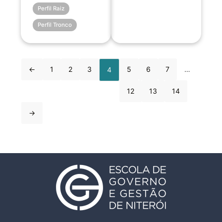
Perfil Raiz
Perfil Tronco
←
1
2
3
5
6
7
…
4
12
13
14
→