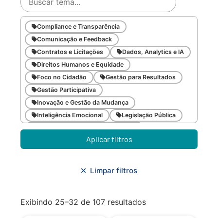
Compliance e Transparência
Comunicação e Feedback
Contratos e Licitações
Dados, Analytics e IA
Direitos Humanos e Equidade
Foco no Cidadão
Gestão para Resultados
Gestão Participativa
Inovação e Gestão da Mudança
Inteligência Emocional
Legislação Pública
Meio Ambiente e Sustentabilidade
Aplicar filtros
Metodologias Ágeis
Orçamento e Finanças
Planejamento Estratégico
Planejamento Urbano/Mobilidade
Saúde
Limpar filtros
Sistemas
SMF
Trabalho em Equipe
Trilha CAC
Exibindo 25–32 de 107 resultados