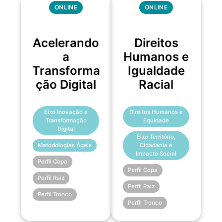
ONLINE
ONLINE
Acelerando
Direitos
a
Humanos e
Transforma
Igualdade
ção Digital
Racial
Eixo Inovação e
Direitos Humanos e
Transformação
Equidade
Digital
Eixo Território,
Metodologias Ágeis
Cidadania e
Impacto Social
Perfil Copa
Perfil Copa
Perfil Raiz
Perfil Raiz
Perfil Tronco
Perfil Tronco