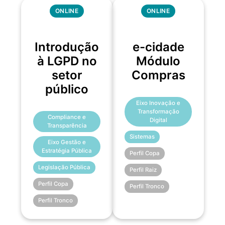
ONLINE
ONLINE
Introdução
e-cidade
à LGPD no
Módulo
setor
Compras
público
Eixo Inovação e
Transformação
Compliance e
Digital
Transparência
Sistemas
Eixo Gestão e
Estratégia Pública
Perfil Copa
Legislação Pública
Perfil Raiz
Perfil Copa
Perfil Tronco
Perfil Tronco