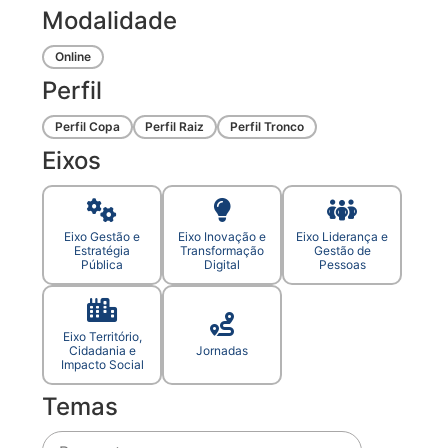
Modalidade
Online
Perfil
Perfil Copa
Perfil Raiz
Perfil Tronco
Eixos
Eixo Gestão e
Eixo Inovação e
Eixo Liderança e
Estratégia
Transformação
Gestão de
Pública
Digital
Pessoas
Eixo Território,
Cidadania e
Jornadas
Impacto Social
Temas