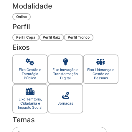
Modalidade
Online
Perfil
Perfil Copa
Perfil Raiz
Perfil Tronco
Eixos
Eixo Gestão e
Eixo Inovação e
Eixo Liderança e
Estratégia
Transformação
Gestão de
Pública
Digital
Pessoas
Eixo Território,
Cidadania e
Jornadas
Impacto Social
Temas