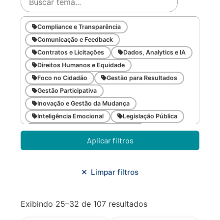
Compliance e Transparência
Comunicação e Feedback
Contratos e Licitações
Dados, Analytics e IA
Direitos Humanos e Equidade
Foco no Cidadão
Gestão para Resultados
Gestão Participativa
Inovação e Gestão da Mudança
Inteligência Emocional
Legislação Pública
Meio Ambiente e Sustentabilidade
Aplicar filtros
Metodologias Ágeis
Orçamento e Finanças
Planejamento Estratégico
Planejamento Urbano/Mobilidade
Saúde
Limpar filtros
Sistemas
SMF
Trabalho em Equipe
Trilha CAC
Exibindo 25–32 de 107 resultados