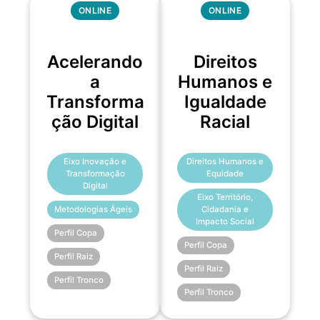
ONLINE
ONLINE
Acelerando
Direitos
a
Humanos e
Transforma
Igualdade
ção Digital
Racial
Eixo Inovação e
Direitos Humanos e
Transformação
Equidade
Digital
Eixo Território,
Metodologias Ágeis
Cidadania e
Impacto Social
Perfil Copa
Perfil Copa
Perfil Raiz
Perfil Raiz
Perfil Tronco
Perfil Tronco