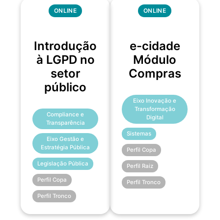
ONLINE
ONLINE
Introdução
e-cidade
à LGPD no
Módulo
setor
Compras
público
Eixo Inovação e
Transformação
Compliance e
Digital
Transparência
Sistemas
Eixo Gestão e
Estratégia Pública
Perfil Copa
Legislação Pública
Perfil Raiz
Perfil Copa
Perfil Tronco
Perfil Tronco