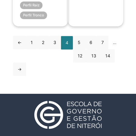
Perfil Raiz
Perfil Tronco
←
1
2
3
5
6
7
…
4
12
13
14
→