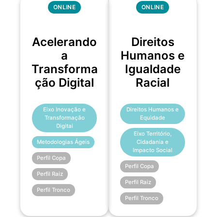
ONLINE
ONLINE
Acelerando
Direitos
a
Humanos e
Transforma
Igualdade
ção Digital
Racial
Eixo Inovação e
Direitos Humanos e
Transformação
Equidade
Digital
Eixo Território,
Metodologias Ágeis
Cidadania e
Impacto Social
Perfil Copa
Perfil Copa
Perfil Raiz
Perfil Raiz
Perfil Tronco
Perfil Tronco