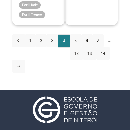
Perfil Raiz
Perfil Tronco
←
1
2
3
5
6
7
…
4
12
13
14
→