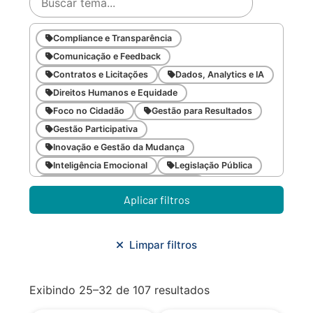
Compliance e Transparência
Comunicação e Feedback
Contratos e Licitações
Dados, Analytics e IA
Direitos Humanos e Equidade
Foco no Cidadão
Gestão para Resultados
Gestão Participativa
Inovação e Gestão da Mudança
Inteligência Emocional
Legislação Pública
Meio Ambiente e Sustentabilidade
Aplicar filtros
Metodologias Ágeis
Orçamento e Finanças
Planejamento Estratégico
Planejamento Urbano/Mobilidade
Saúde
Limpar filtros
Sistemas
SMF
Trabalho em Equipe
Trilha CAC
Exibindo 25–32 de 107 resultados