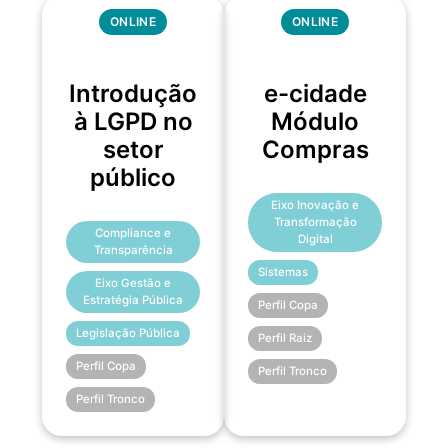
ONLINE
ONLINE
Introdução
e-cidade
à LGPD no
Módulo
setor
Compras
público
Eixo Inovação e
Transformação
Compliance e
Digital
Transparência
Sistemas
Eixo Gestão e
Estratégia Pública
Perfil Copa
Legislação Pública
Perfil Raiz
Perfil Copa
Perfil Tronco
Perfil Tronco