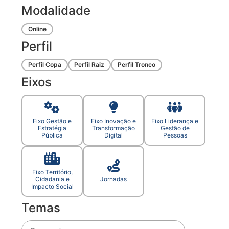
Modalidade
Online
Perfil
Perfil Copa
Perfil Raiz
Perfil Tronco
Eixos
Eixo Gestão e
Eixo Inovação e
Eixo Liderança e
Estratégia
Transformação
Gestão de
Pública
Digital
Pessoas
Eixo Território,
Cidadania e
Jornadas
Impacto Social
Temas