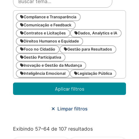
Compliance e Transparência
Comunicação e Feedback
Contratos e Licitações
Dados, Analytics e IA
Direitos Humanos e Equidade
Foco no Cidadão
Gestão para Resultados
Gestão Participativa
Inovação e Gestão da Mudança
Inteligência Emocional
Legislação Pública
Meio Ambiente e Sustentabilidade
Aplicar filtros
Metodologias Ágeis
Orçamento e Finanças
Planejamento Estratégico
Planejamento Urbano/Mobilidade
Saúde
Limpar filtros
Sistemas
SMF
Trabalho em Equipe
Trilha CAC
Exibindo 57–64 de 107 resultados