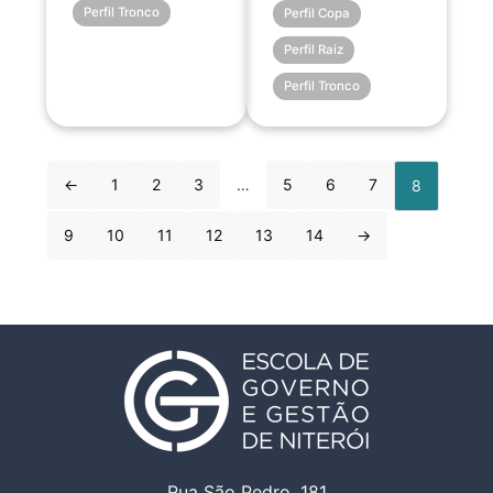
Perfil Tronco
Perfil Copa
Perfil Raiz
Perfil Tronco
←
1
2
3
…
5
6
7
8
9
10
11
12
13
14
→
Rua São Pedro, 181