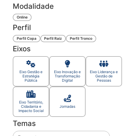
Modalidade
Online
Perfil
Perfil Copa
Perfil Raiz
Perfil Tronco
Eixos
Eixo Gestão e
Eixo Inovação e
Eixo Liderança e
Estratégia
Transformação
Gestão de
Pública
Digital
Pessoas
Eixo Território,
Cidadania e
Jornadas
Impacto Social
Temas