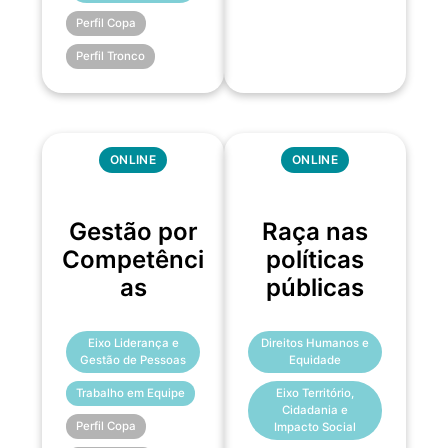
Perfil Copa
Perfil Tronco
ONLINE
ONLINE
Gestão por
Raça nas
Competênci
políticas
as
públicas
Eixo Liderança e
Direitos Humanos e
Gestão de Pessoas
Equidade
Trabalho em Equipe
Eixo Território,
Cidadania e
Perfil Copa
Impacto Social