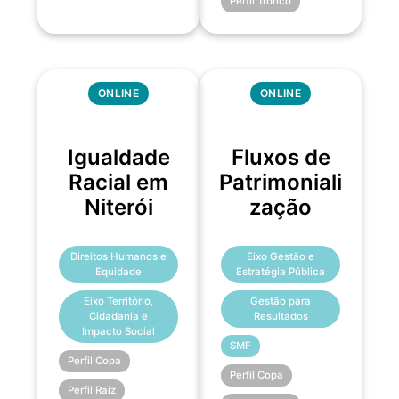
Perfil Tronco
ONLINE
ONLINE
Igualdade
Fluxos de
Racial em
Patrimoniali
Niterói
zação
Direitos Humanos e
Eixo Gestão e
Equidade
Estratégia Pública
Eixo Território,
Gestão para
Cidadania e
Resultados
Impacto Social
SMF
Perfil Copa
Perfil Copa
Perfil Raiz