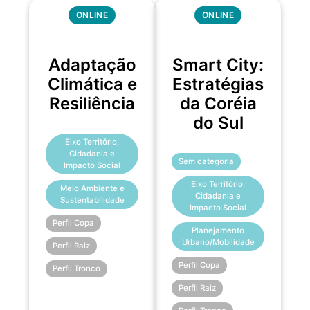
ONLINE
ONLINE
Adaptação
Smart City:
Climática e
Estratégias
Resiliência
da Coréia
do Sul
Eixo Território,
Cidadania e
Sem categoria
Impacto Social
Eixo Território,
Meio Ambiente e
Cidadania e
Sustentabilidade
Impacto Social
Perfil Copa
Planejamento
Urbano/Mobilidade
Perfil Raiz
Perfil Copa
Perfil Tronco
Perfil Raiz