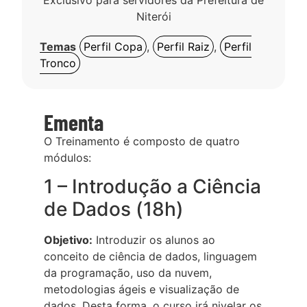
Exclusivo para servidores da Prefeitura de
Niterói
Temas
Perfil Copa
,
Perfil Raiz
,
Perfil
Tronco
Ementa
O Treinamento é composto de quatro
módulos:
1 – Introdução a Ciência
de Dados (18h)
Objetivo:
Introduzir os alunos ao
conceito de ciência de dados, linguagem
da programação, uso da nuvem,
metodologias ágeis e visualização de
dados. Desta forma, o curso irá nivelar os