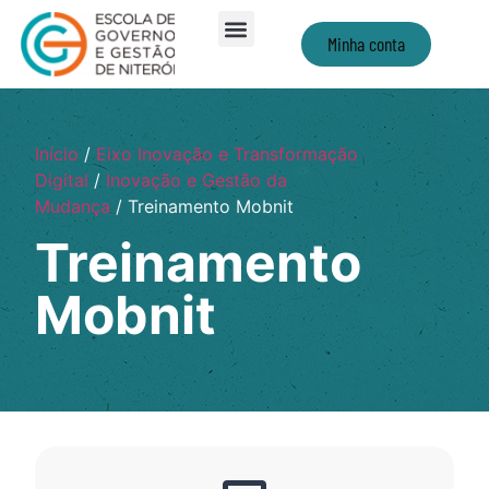
Minha conta
Início
/
Eixo Inovação e Transformação
Digital
/
Inovação e Gestão da
Mudança
/ Treinamento Mobnit
Treinamento
Mobnit