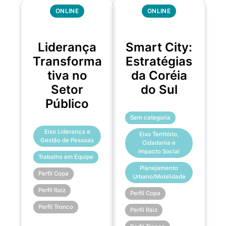
ONLINE
ONLINE
Liderança
Smart City:
Transforma
Estratégias
tiva no
da Coréia
Setor
do Sul
Público
Sem categoria
Eixo Liderança e
Eixo Território,
Gestão de Pessoas
Cidadania e
Impacto Social
Trabalho em Equipe
Planejamento
Perfil Copa
Urbano/Mobilidade
Perfil Raiz
Perfil Copa
Perfil Tronco
Perfil Raiz