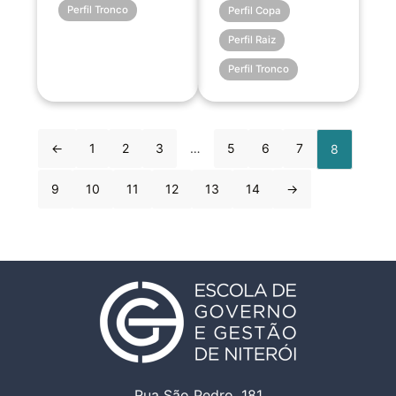
Perfil Tronco
Perfil Copa
Perfil Raiz
Perfil Tronco
←
1
2
3
…
5
6
7
8
9
10
11
12
13
14
→
Rua São Pedro, 181