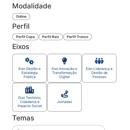
Modalidade
Online
Perfil
Perfil Copa
Perfil Raiz
Perfil Tronco
Eixos
Eixo Gestão e
Eixo Inovação e
Eixo Liderança e
Estratégia
Transformação
Gestão de
Pública
Digital
Pessoas
Eixo Território,
Cidadania e
Jornadas
Impacto Social
Temas