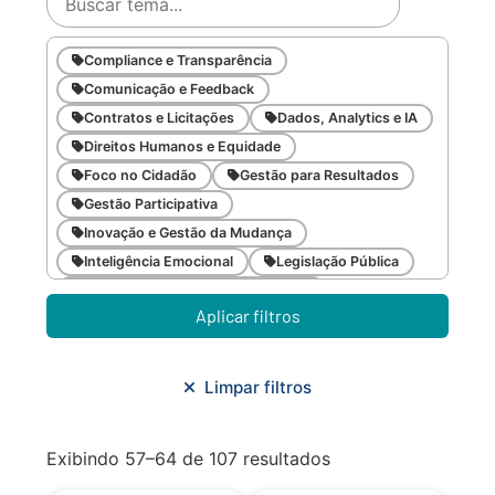
Compliance e Transparência
Comunicação e Feedback
Contratos e Licitações
Dados, Analytics e IA
Direitos Humanos e Equidade
Foco no Cidadão
Gestão para Resultados
Gestão Participativa
Inovação e Gestão da Mudança
Inteligência Emocional
Legislação Pública
Meio Ambiente e Sustentabilidade
Aplicar filtros
Metodologias Ágeis
Orçamento e Finanças
Planejamento Estratégico
Planejamento Urbano/Mobilidade
Saúde
Limpar filtros
Sistemas
SMF
Trabalho em Equipe
Trilha CAC
Exibindo 57–64 de 107 resultados