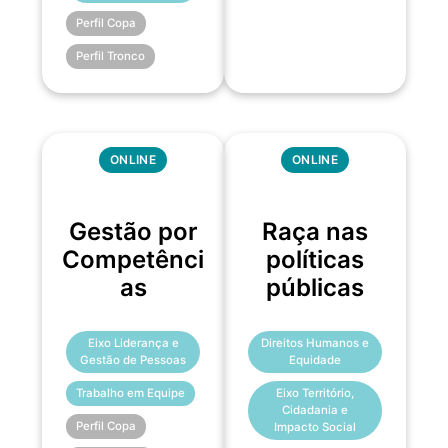
Perfil Copa
Perfil Tronco
ONLINE
ONLINE
Gestão por
Raça nas
Competênci
políticas
as
públicas
Eixo Liderança e
Direitos Humanos e
Gestão de Pessoas
Equidade
Trabalho em Equipe
Eixo Território,
Cidadania e
Perfil Copa
Impacto Social