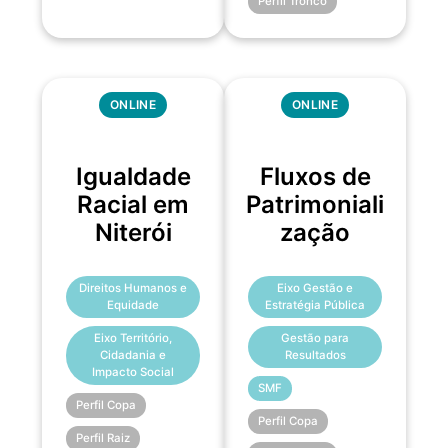
Perfil Tronco
ONLINE
ONLINE
Igualdade
Fluxos de
Racial em
Patrimoniali
Niterói
zação
Direitos Humanos e
Eixo Gestão e
Equidade
Estratégia Pública
Eixo Território,
Gestão para
Cidadania e
Resultados
Impacto Social
SMF
Perfil Copa
Perfil Copa
Perfil Raiz