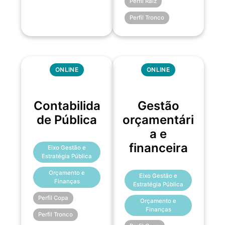
Perfil Raiz
Perfil Tronco
ONLINE
ONLINE
Contabilida
Gestão
de Pública
orçamentári
a e
financeira
Eixo Gestão e
Estratégia Pública
Orçamento e
Eixo Gestão e
Finanças
Estratégia Pública
Perfil Copa
Orçamento e
Finanças
Perfil Tronco