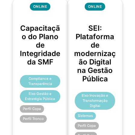
ONLINE
ONLINE
Capacitaçã
SEI:
o do Plano
Plataforma
de
de
Integridade
modernizaç
da SMF
ão Digital
na Gestão
Pública
Compliance e
Transparência
Eixo Gestão e
Eixo Inovação e
Estratégia Pública
Transformação
Digital
Perfil Copa
Sistemas
Perfil Tronco
Perfil Copa