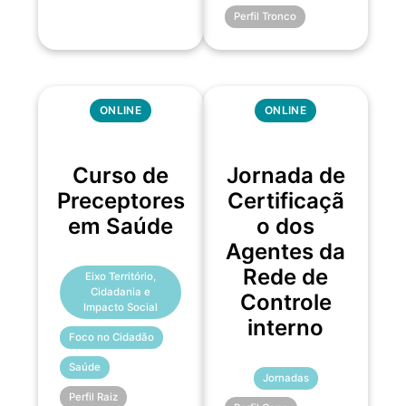
Perfil Tronco
ONLINE
ONLINE
Curso de
Jornada de
Preceptores
Certificaçã
em Saúde
o dos
Agentes da
Rede de
Eixo Território,
Cidadania e
Controle
Impacto Social
interno
Foco no Cidadão
Saúde
Jornadas
Perfil Raiz