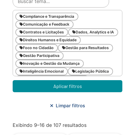
Compliance e Transparência
Comunicação e Feedback
Contratos e Licitações
Dados, Analytics e IA
Direitos Humanos e Equidade
Foco no Cidadão
Gestão para Resultados
Gestão Participativa
Inovação e Gestão da Mudança
Inteligência Emocional
Legislação Pública
Meio Ambiente e Sustentabilidade
Aplicar filtros
Metodologias Ágeis
Orçamento e Finanças
Planejamento Estratégico
Planejamento Urbano/Mobilidade
Saúde
Limpar filtros
Sistemas
SMF
Trabalho em Equipe
Trilha CAC
Exibindo 9–16 de 107 resultados