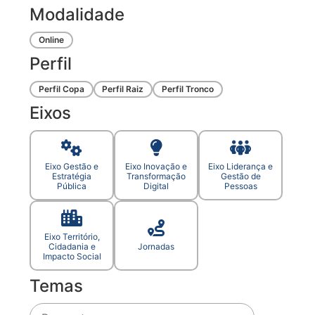
Modalidade
Online
Perfil
Perfil Copa
Perfil Raiz
Perfil Tronco
Eixos
Eixo Gestão e
Eixo Inovação e
Eixo Liderança e
Estratégia
Transformação
Gestão de
Pública
Digital
Pessoas
Eixo Território,
Cidadania e
Jornadas
Impacto Social
Temas