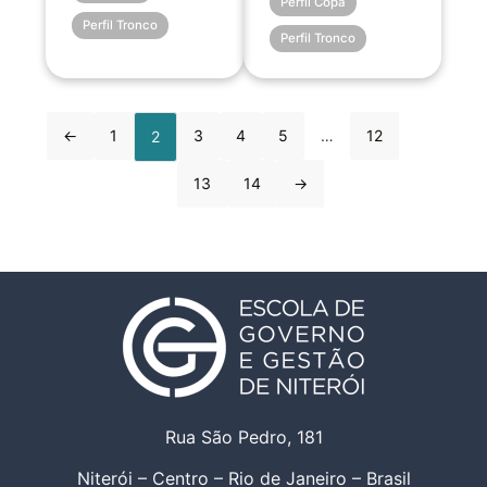
Perfil Copa
Perfil Tronco
Perfil Tronco
←
1
3
4
5
…
12
2
13
14
→
Rua São Pedro, 181
Niterói – Centro – Rio de Janeiro – Brasil