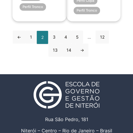
Perfil Copa
Perfil Tronco
Perfil Tronco
←
1
3
4
5
…
12
2
13
14
→
Rua São Pedro, 181
Niterói – Centro – Rio de Janeiro – Brasil