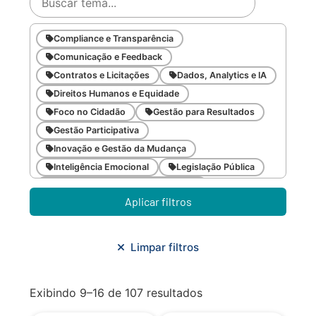
Compliance e Transparência
Comunicação e Feedback
Contratos e Licitações
Dados, Analytics e IA
Direitos Humanos e Equidade
Foco no Cidadão
Gestão para Resultados
Gestão Participativa
Inovação e Gestão da Mudança
Inteligência Emocional
Legislação Pública
Meio Ambiente e Sustentabilidade
Aplicar filtros
Metodologias Ágeis
Orçamento e Finanças
Planejamento Estratégico
Planejamento Urbano/Mobilidade
Saúde
Limpar filtros
Sistemas
SMF
Trabalho em Equipe
Trilha CAC
Exibindo 9–16 de 107 resultados