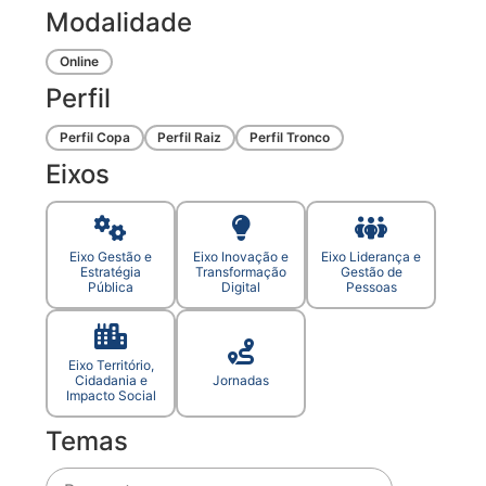
Modalidade
Online
Perfil
Perfil Copa
Perfil Raiz
Perfil Tronco
Eixos
Eixo Gestão e
Eixo Inovação e
Eixo Liderança e
Estratégia
Transformação
Gestão de
Pública
Digital
Pessoas
Eixo Território,
Cidadania e
Jornadas
Impacto Social
Temas