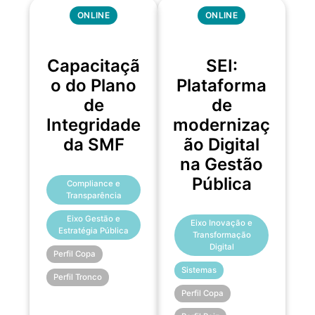
ONLINE
ONLINE
Capacitaçã
SEI:
o do Plano
Plataforma
de
de
Integridade
modernizaç
da SMF
ão Digital
na Gestão
Pública
Compliance e
Transparência
Eixo Gestão e
Eixo Inovação e
Estratégia Pública
Transformação
Digital
Perfil Copa
Sistemas
Perfil Tronco
Perfil Copa