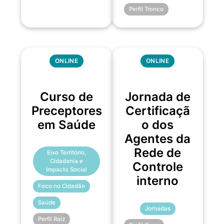
Perfil Tronco
ONLINE
ONLINE
Curso de
Jornada de
Preceptores
Certificaçã
em Saúde
o dos
Agentes da
Rede de
Eixo Território,
Cidadania e
Controle
Impacto Social
interno
Foco no Cidadão
Saúde
Jornadas
Perfil Raiz