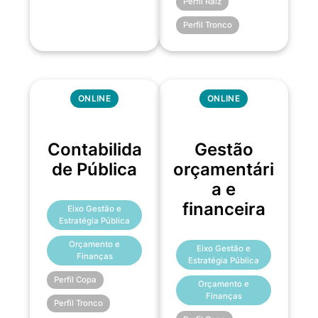
Perfil Raiz
Perfil Tronco
ONLINE
ONLINE
Contabilida
Gestão
de Pública
orçamentári
a e
financeira
Eixo Gestão e
Estratégia Pública
Orçamento e
Eixo Gestão e
Finanças
Estratégia Pública
Perfil Copa
Orçamento e
Finanças
Perfil Tronco