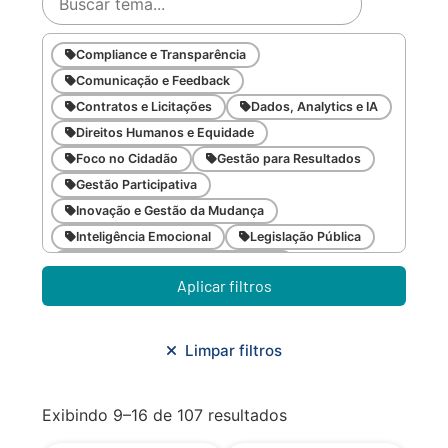
Compliance e Transparência
Comunicação e Feedback
Contratos e Licitações
Dados, Analytics e IA
Direitos Humanos e Equidade
Foco no Cidadão
Gestão para Resultados
Gestão Participativa
Inovação e Gestão da Mudança
Inteligência Emocional
Legislação Pública
Meio Ambiente e Sustentabilidade
Aplicar filtros
Metodologias Ágeis
Orçamento e Finanças
Planejamento Estratégico
Planejamento Urbano/Mobilidade
Saúde
Limpar filtros
Sistemas
SMF
Trabalho em Equipe
Trilha CAC
Exibindo 9–16 de 107 resultados