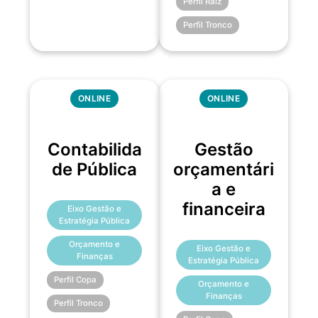
Perfil Raiz
Perfil Tronco
ONLINE
ONLINE
Contabilida
Gestão
de Pública
orçamentári
a e
financeira
Eixo Gestão e
Estratégia Pública
Orçamento e
Eixo Gestão e
Finanças
Estratégia Pública
Perfil Copa
Orçamento e
Finanças
Perfil Tronco