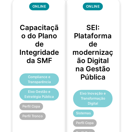
ONLINE
ONLINE
Capacitaçã
SEI:
o do Plano
Plataforma
de
de
Integridade
modernizaç
da SMF
ão Digital
na Gestão
Pública
Compliance e
Transparência
Eixo Gestão e
Eixo Inovação e
Estratégia Pública
Transformação
Digital
Perfil Copa
Sistemas
Perfil Tronco
Perfil Copa