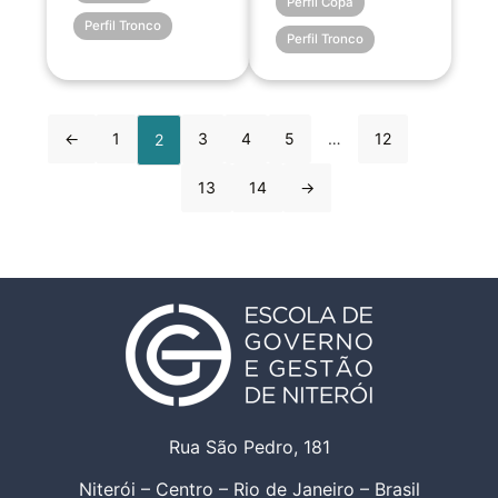
Perfil Copa
Perfil Tronco
Perfil Tronco
←
1
3
4
5
…
12
2
13
14
→
Rua São Pedro, 181
Niterói – Centro – Rio de Janeiro – Brasil