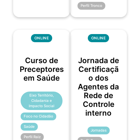
Perfil Tronco
ONLINE
ONLINE
Curso de
Jornada de
Preceptores
Certificaçã
em Saúde
o dos
Agentes da
Rede de
Eixo Território,
Cidadania e
Controle
Impacto Social
interno
Foco no Cidadão
Saúde
Jornadas
Perfil Raiz