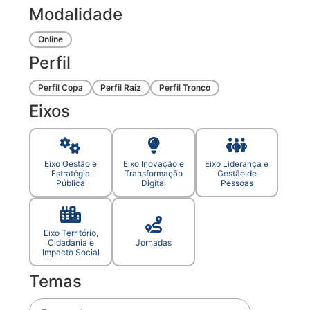
Modalidade
Online
Perfil
Perfil Copa
Perfil Raiz
Perfil Tronco
Eixos
Eixo Gestão e
Eixo Inovação e
Eixo Liderança e
Estratégia
Transformação
Gestão de
Pública
Digital
Pessoas
Eixo Território,
Cidadania e
Jornadas
Impacto Social
Temas