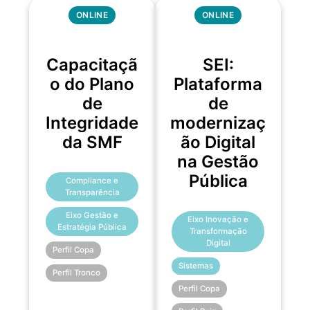
ONLINE
ONLINE
Capacitaçã
SEI:
o do Plano
Plataforma
de
de
Integridade
modernizaç
da SMF
ão Digital
na Gestão
Pública
Compliance e
Transparência
Eixo Gestão e
Eixo Inovação e
Estratégia Pública
Transformação
Digital
Perfil Copa
Sistemas
Perfil Tronco
Perfil Copa