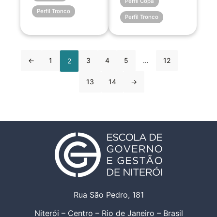
Perfil Copa
Perfil Tronco
Perfil Tronco
←
1
3
4
5
…
12
2
13
14
→
Rua São Pedro, 181
Niterói – Centro – Rio de Janeiro – Brasil