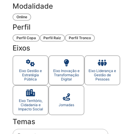
Modalidade
Online
Perfil
Perfil Copa
Perfil Raiz
Perfil Tronco
Eixos
Eixo Gestão e
Eixo Inovação e
Eixo Liderança e
Estratégia
Transformação
Gestão de
Pública
Digital
Pessoas
Eixo Território,
Cidadania e
Jornadas
Impacto Social
Temas