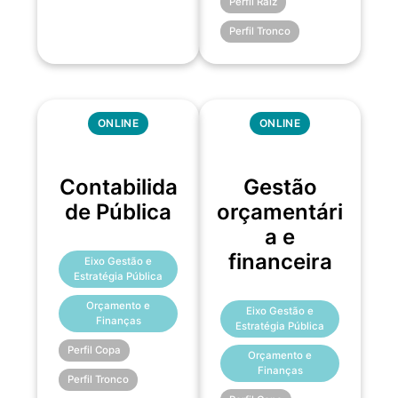
Perfil Raiz
Perfil Tronco
ONLINE
ONLINE
Contabilida
Gestão
de Pública
orçamentári
a e
financeira
Eixo Gestão e
Estratégia Pública
Orçamento e
Eixo Gestão e
Finanças
Estratégia Pública
Perfil Copa
Orçamento e
Finanças
Perfil Tronco