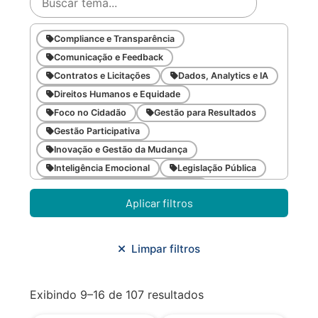
Compliance e Transparência
Comunicação e Feedback
Contratos e Licitações
Dados, Analytics e IA
Direitos Humanos e Equidade
Foco no Cidadão
Gestão para Resultados
Gestão Participativa
Inovação e Gestão da Mudança
Inteligência Emocional
Legislação Pública
Meio Ambiente e Sustentabilidade
Aplicar filtros
Metodologias Ágeis
Orçamento e Finanças
Planejamento Estratégico
Planejamento Urbano/Mobilidade
Saúde
Limpar filtros
Sistemas
SMF
Trabalho em Equipe
Trilha CAC
Exibindo 9–16 de 107 resultados