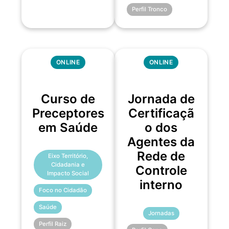
Perfil Tronco
ONLINE
ONLINE
Curso de
Jornada de
Preceptores
Certificaçã
em Saúde
o dos
Agentes da
Rede de
Eixo Território,
Cidadania e
Controle
Impacto Social
interno
Foco no Cidadão
Saúde
Jornadas
Perfil Raiz