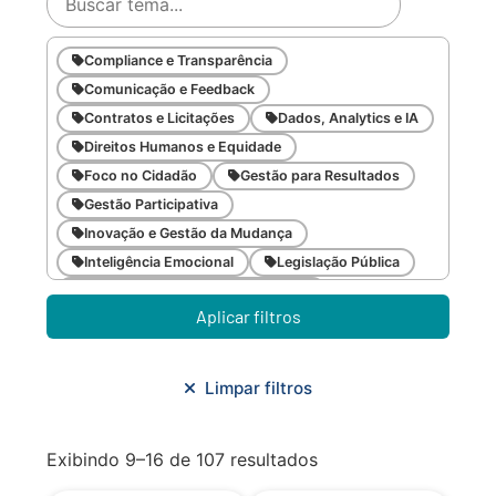
Compliance e Transparência
Comunicação e Feedback
Contratos e Licitações
Dados, Analytics e IA
Direitos Humanos e Equidade
Foco no Cidadão
Gestão para Resultados
Gestão Participativa
Inovação e Gestão da Mudança
Inteligência Emocional
Legislação Pública
Meio Ambiente e Sustentabilidade
Aplicar filtros
Metodologias Ágeis
Orçamento e Finanças
Planejamento Estratégico
Planejamento Urbano/Mobilidade
Saúde
Limpar filtros
Sistemas
SMF
Trabalho em Equipe
Trilha CAC
Exibindo 9–16 de 107 resultados