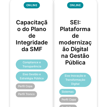
ONLINE
ONLINE
Capacitaçã
SEI:
o do Plano
Plataforma
de
de
Integridade
modernizaç
da SMF
ão Digital
na Gestão
Pública
Compliance e
Transparência
Eixo Gestão e
Eixo Inovação e
Estratégia Pública
Transformação
Digital
Perfil Copa
Sistemas
Perfil Tronco
Perfil Copa