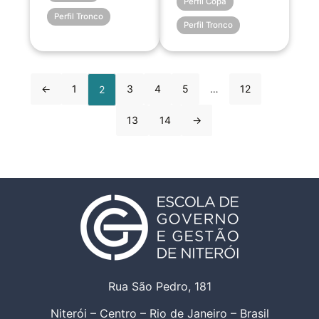
Perfil Copa
Perfil Tronco
Perfil Tronco
←
1
3
4
5
…
12
2
13
14
→
Rua São Pedro, 181
Niterói – Centro – Rio de Janeiro – Brasil