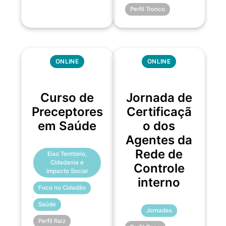
Perfil Tronco
ONLINE
ONLINE
Curso de
Jornada de
Preceptores
Certificaçã
em Saúde
o dos
Agentes da
Rede de
Eixo Território,
Cidadania e
Controle
Impacto Social
interno
Foco no Cidadão
Saúde
Jornadas
Perfil Raiz