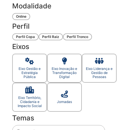
Modalidade
Online
Perfil
Perfil Copa
Perfil Raiz
Perfil Tronco
Eixos
Eixo Gestão e
Eixo Inovação e
Eixo Liderança e
Estratégia
Transformação
Gestão de
Pública
Digital
Pessoas
Eixo Território,
Cidadania e
Jornadas
Impacto Social
Temas