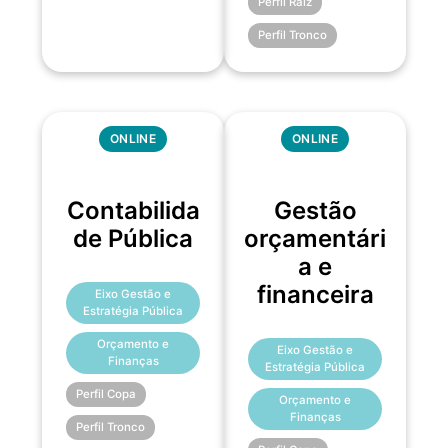
Perfil Raiz
Perfil Tronco
ONLINE
ONLINE
Contabilida
Gestão
de Pública
orçamentári
a e
financeira
Eixo Gestão e
Estratégia Pública
Orçamento e
Eixo Gestão e
Finanças
Estratégia Pública
Perfil Copa
Orçamento e
Finanças
Perfil Tronco