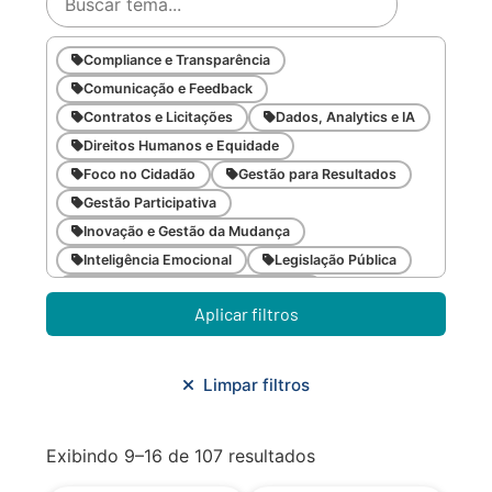
Compliance e Transparência
Comunicação e Feedback
Contratos e Licitações
Dados, Analytics e IA
Direitos Humanos e Equidade
Foco no Cidadão
Gestão para Resultados
Gestão Participativa
Inovação e Gestão da Mudança
Inteligência Emocional
Legislação Pública
Meio Ambiente e Sustentabilidade
Aplicar filtros
Metodologias Ágeis
Orçamento e Finanças
Planejamento Estratégico
Planejamento Urbano/Mobilidade
Saúde
Limpar filtros
Sistemas
SMF
Trabalho em Equipe
Trilha CAC
Exibindo 9–16 de 107 resultados