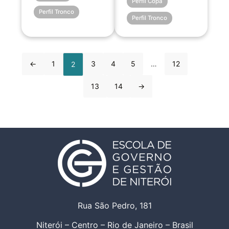
Perfil Copa
Perfil Tronco
Perfil Tronco
←
1
3
4
5
…
12
2
13
14
→
Rua São Pedro, 181
Niterói – Centro – Rio de Janeiro – Brasil