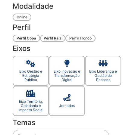
Modalidade
Online
Perfil
Perfil Copa
Perfil Raiz
Perfil Tronco
Eixos
Eixo Gestão e
Eixo Inovação e
Eixo Liderança e
Estratégia
Transformação
Gestão de
Pública
Digital
Pessoas
Eixo Território,
Cidadania e
Jornadas
Impacto Social
Temas