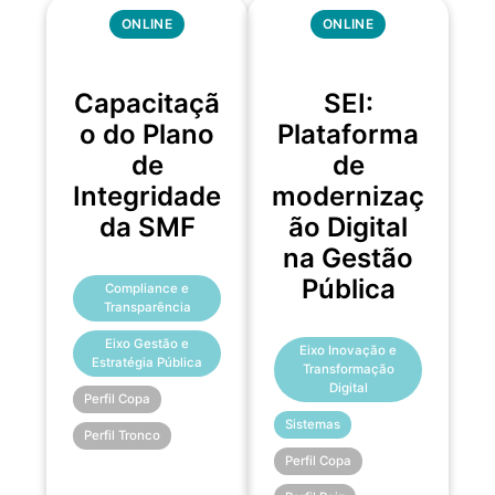
ONLINE
ONLINE
Capacitaçã
SEI:
o do Plano
Plataforma
de
de
Integridade
modernizaç
da SMF
ão Digital
na Gestão
Pública
Compliance e
Transparência
Eixo Gestão e
Eixo Inovação e
Estratégia Pública
Transformação
Digital
Perfil Copa
Sistemas
Perfil Tronco
Perfil Copa