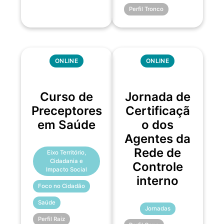
Perfil Tronco
ONLINE
ONLINE
Curso de
Jornada de
Preceptores
Certificaçã
em Saúde
o dos
Agentes da
Rede de
Eixo Território,
Cidadania e
Controle
Impacto Social
interno
Foco no Cidadão
Saúde
Jornadas
Perfil Raiz