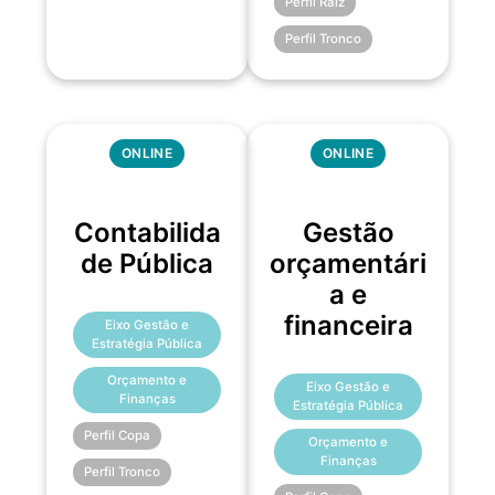
Perfil Raiz
Perfil Tronco
ONLINE
ONLINE
Contabilida
Gestão
de Pública
orçamentári
a e
financeira
Eixo Gestão e
Estratégia Pública
Orçamento e
Eixo Gestão e
Finanças
Estratégia Pública
Perfil Copa
Orçamento e
Finanças
Perfil Tronco