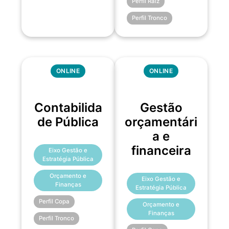
Perfil Raiz
Perfil Tronco
ONLINE
ONLINE
Contabilida
Gestão
de Pública
orçamentári
a e
financeira
Eixo Gestão e
Estratégia Pública
Orçamento e
Eixo Gestão e
Finanças
Estratégia Pública
Perfil Copa
Orçamento e
Finanças
Perfil Tronco