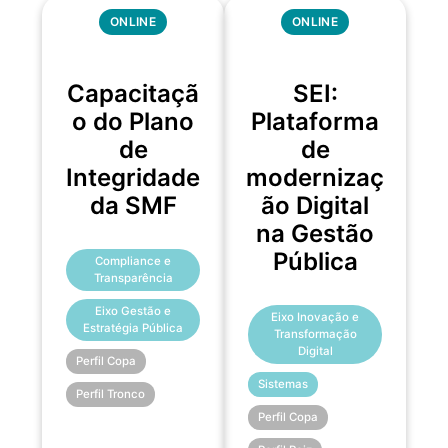
ONLINE
ONLINE
Capacitaçã
SEI:
o do Plano
Plataforma
de
de
Integridade
modernizaç
da SMF
ão Digital
na Gestão
Pública
Compliance e
Transparência
Eixo Gestão e
Eixo Inovação e
Estratégia Pública
Transformação
Digital
Perfil Copa
Sistemas
Perfil Tronco
Perfil Copa