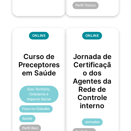
Perfil Tronco
ONLINE
ONLINE
Curso de
Jornada de
Preceptores
Certificaçã
em Saúde
o dos
Agentes da
Rede de
Eixo Território,
Cidadania e
Controle
Impacto Social
interno
Foco no Cidadão
Saúde
Jornadas
Perfil Raiz