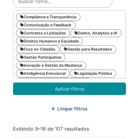
Compliance e Transparência
Comunicação e Feedback
Contratos e Licitações
Dados, Analytics e IA
Direitos Humanos e Equidade
Foco no Cidadão
Gestão para Resultados
Gestão Participativa
Inovação e Gestão da Mudança
Inteligência Emocional
Legislação Pública
Meio Ambiente e Sustentabilidade
Aplicar filtros
Metodologias Ágeis
Orçamento e Finanças
Planejamento Estratégico
Planejamento Urbano/Mobilidade
Saúde
Limpar filtros
Sistemas
SMF
Trabalho em Equipe
Trilha CAC
Exibindo 9–16 de 107 resultados