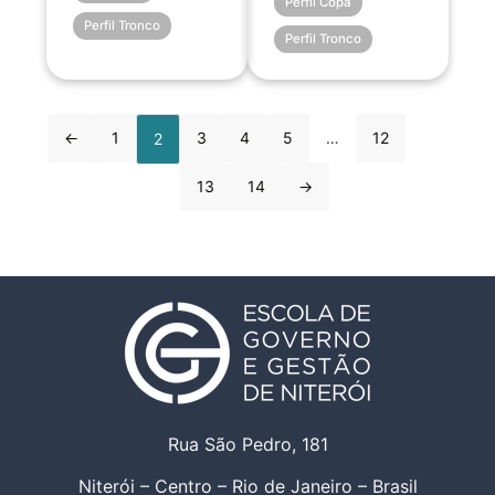
Perfil Copa
Perfil Tronco
Perfil Tronco
←
1
3
4
5
…
12
2
13
14
→
Rua São Pedro, 181
Niterói – Centro – Rio de Janeiro – Brasil