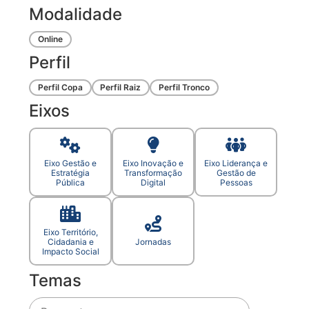
Modalidade
Online
Perfil
Perfil Copa
Perfil Raiz
Perfil Tronco
Eixos
Eixo Gestão e
Eixo Inovação e
Eixo Liderança e
Estratégia
Transformação
Gestão de
Pública
Digital
Pessoas
Eixo Território,
Cidadania e
Jornadas
Impacto Social
Temas