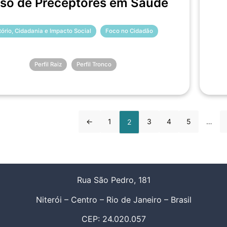
so de Preceptores em Saúde
itório, Cidadania e Impacto Social
Foco no Cidadão
Perfil Raiz
Perfil Tronco
←
1
3
4
5
…
2
Rua São Pedro, 181
Niterói – Centro – Rio de Janeiro – Brasil
CEP: 24.020.057