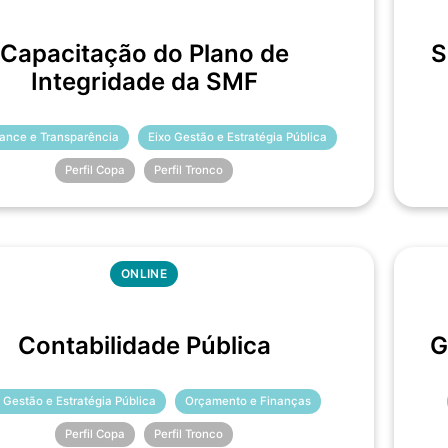
Capacitação do Plano de
S
Integridade da SMF
ance e Transparência
Eixo Gestão e Estratégia Pública
Perfil Copa
Perfil Tronco
ONLINE
Contabilidade Pública
G
 Gestão e Estratégia Pública
Orçamento e Finanças
Perfil Copa
Perfil Tronco