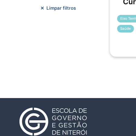
Cur
Meio Ambiente e Sustentabilidade
Limpar filtros
Metodologias Ágeis
Eixo Terr
Orçamento e Finanças
Saúde
Planejamento Estratégico
Planejamento Urbano/Mobilidade
Saúde
Sistemas
SMF
Trabalho em Equipe
Trilha CAC