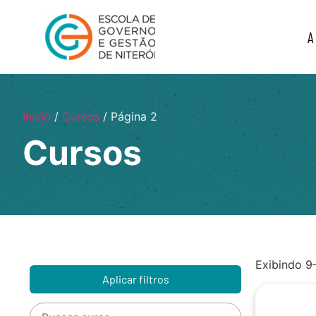
A
Início
/
Cursos
/ Página 2
Cursos
Exibindo 9
Aplicar filtros