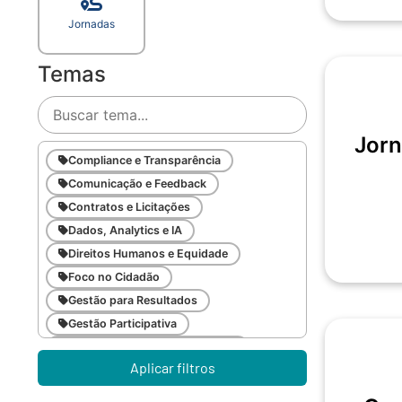
Jornadas
Temas
Jorn
Compliance e Transparência
Comunicação e Feedback
Contratos e Licitações
Dados, Analytics e IA
Direitos Humanos e Equidade
Foco no Cidadão
Gestão para Resultados
Gestão Participativa
Inovação e Gestão da Mudança
Aplicar filtros
Inteligência Emocional
Legislação Pública