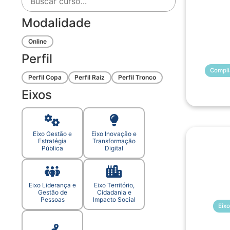
Modalidade
Online
Perfil
Compli
Perfil Copa
Perfil Raiz
Perfil Tronco
Eixos
Eixo Gestão e
Eixo Inovação e
Estratégia
Transformação
Pública
Digital
Eixo Liderança e
Eixo Território,
Gestão de
Cidadania e
Pessoas
Impacto Social
Eixo