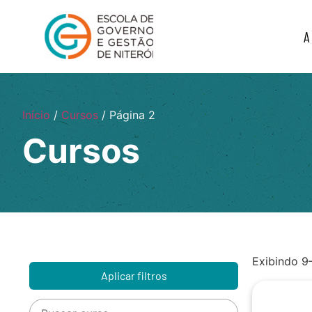
A
Início
/
Cursos
/ Página 2
Cursos
Exibindo 9
Aplicar filtros