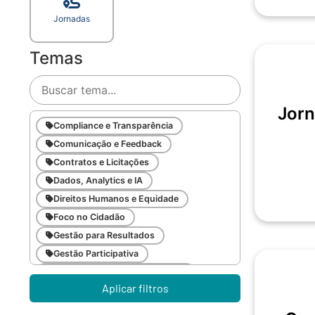
Jornadas
Temas
Jorn
Compliance e Transparência
Comunicação e Feedback
Contratos e Licitações
Dados, Analytics e IA
Direitos Humanos e Equidade
Foco no Cidadão
Gestão para Resultados
Gestão Participativa
Inovação e Gestão da Mudança
Aplicar filtros
Inteligência Emocional
Legislação Pública