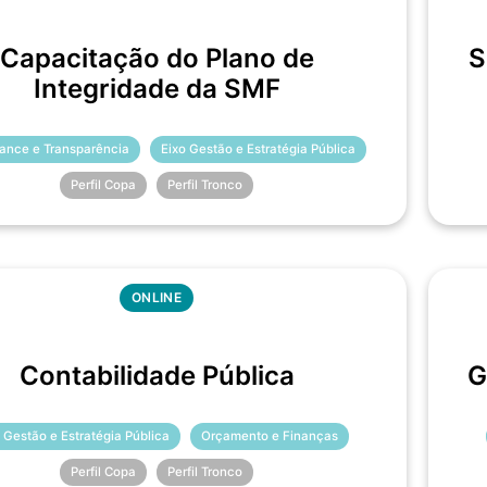
Capacitação do Plano de
S
Integridade da SMF
ance e Transparência
Eixo Gestão e Estratégia Pública
Perfil Copa
Perfil Tronco
ONLINE
Contabilidade Pública
G
 Gestão e Estratégia Pública
Orçamento e Finanças
Perfil Copa
Perfil Tronco