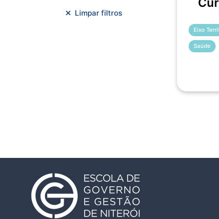
Cur
Meio Ambiente e Sustentabilidade
Limpar filtros
Metodologias Ágeis
Eixo Terr
Orçamento e Finanças
Saúde
Planejamento Estratégico
Planejamento Urbano/Mobilidade
Saúde
Sistemas
SMF
Trabalho em Equipe
Trilha CAC