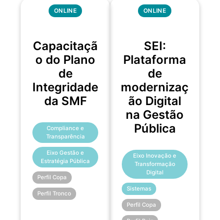
ONLINE
ONLINE
Capacitaçã
SEI:
o do Plano
Plataforma
de
de
Integridade
modernizaç
da SMF
ão Digital
na Gestão
Pública
Compliance e
Transparência
Eixo Gestão e
Eixo Inovação e
Estratégia Pública
Transformação
Digital
Perfil Copa
Sistemas
Perfil Tronco
Perfil Copa