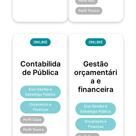
Perfil Raiz
Perfil Tronco
ONLINE
ONLINE
Contabilida
Gestão
de Pública
orçamentári
a e
financeira
Eixo Gestão e
Estratégia Pública
Orçamento e
Eixo Gestão e
Finanças
Estratégia Pública
Perfil Copa
Orçamento e
Finanças
Perfil Tronco