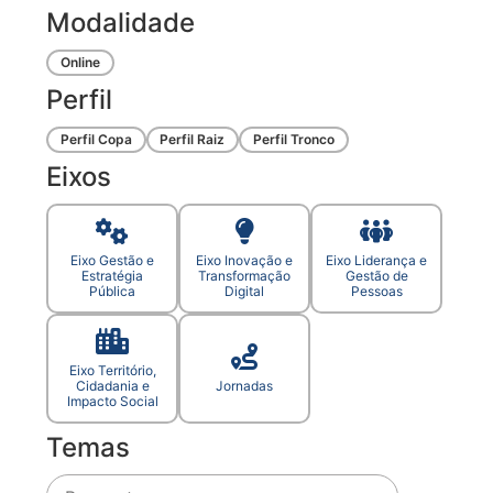
Modalidade
Online
Perfil
Perfil Copa
Perfil Raiz
Perfil Tronco
Eixos
Eixo Gestão e
Eixo Inovação e
Eixo Liderança e
Estratégia
Transformação
Gestão de
Pública
Digital
Pessoas
Eixo Território,
Cidadania e
Jornadas
Impacto Social
Temas