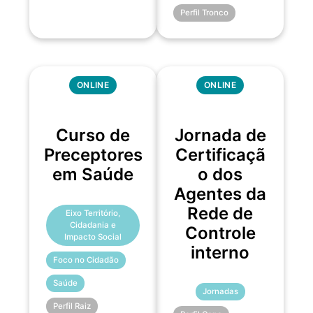
Perfil Tronco
ONLINE
ONLINE
Curso de
Jornada de
Preceptores
Certificaçã
em Saúde
o dos
Agentes da
Rede de
Eixo Território,
Cidadania e
Controle
Impacto Social
interno
Foco no Cidadão
Saúde
Jornadas
Perfil Raiz