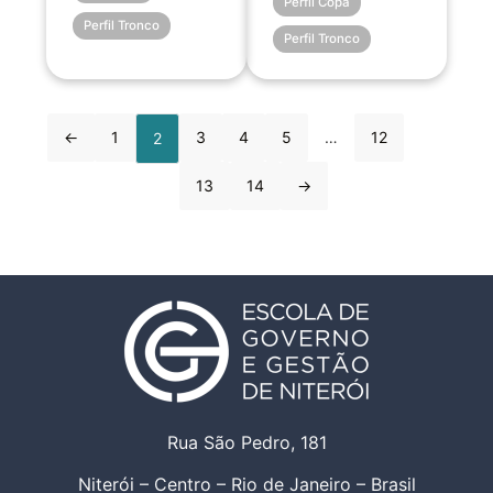
Perfil Copa
Perfil Tronco
Perfil Tronco
←
1
3
4
5
…
12
2
13
14
→
Rua São Pedro, 181
Niterói – Centro – Rio de Janeiro – Brasil