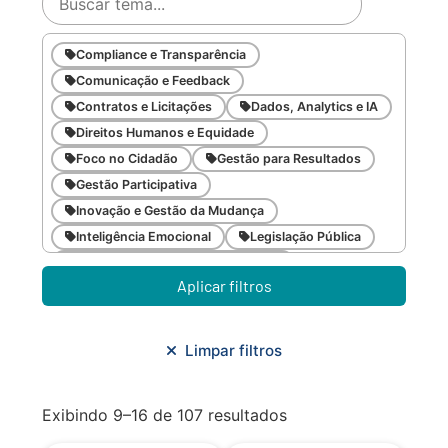
Compliance e Transparência
Comunicação e Feedback
Contratos e Licitações
Dados, Analytics e IA
Direitos Humanos e Equidade
Foco no Cidadão
Gestão para Resultados
Gestão Participativa
Inovação e Gestão da Mudança
Inteligência Emocional
Legislação Pública
Meio Ambiente e Sustentabilidade
Aplicar filtros
Metodologias Ágeis
Orçamento e Finanças
Planejamento Estratégico
Planejamento Urbano/Mobilidade
Saúde
Limpar filtros
Sistemas
SMF
Trabalho em Equipe
Trilha CAC
Exibindo 9–16 de 107 resultados