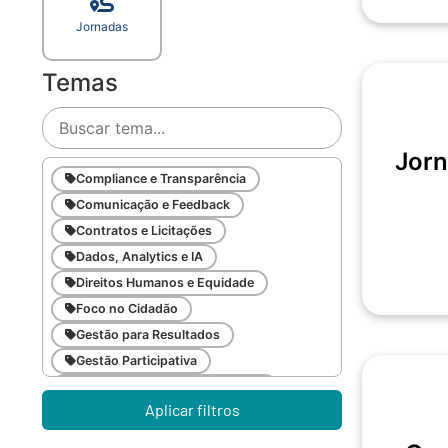
Jornadas
Temas
Jorn
Compliance e Transparência
Comunicação e Feedback
Contratos e Licitações
Dados, Analytics e IA
Direitos Humanos e Equidade
Foco no Cidadão
Gestão para Resultados
Gestão Participativa
Inovação e Gestão da Mudança
Aplicar filtros
Inteligência Emocional
Legislação Pública