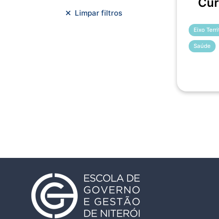
Cur
Meio Ambiente e Sustentabilidade
Limpar filtros
Metodologias Ágeis
Eixo Terr
Orçamento e Finanças
Saúde
Planejamento Estratégico
Planejamento Urbano/Mobilidade
Saúde
Sistemas
SMF
Trabalho em Equipe
Trilha CAC