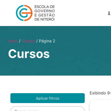
A
Início
/
Cursos
/ Página 2
Cursos
Exibindo 9
Aplicar filtros