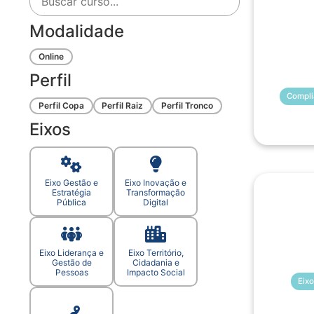
Modalidade
Online
Perfil
Compli
Perfil Copa
Perfil Raiz
Perfil Tronco
Eixos
Eixo Gestão e
Eixo Inovação e
Estratégia
Transformação
Pública
Digital
Eixo Liderança e
Eixo Território,
Gestão de
Cidadania e
Pessoas
Impacto Social
Eixo