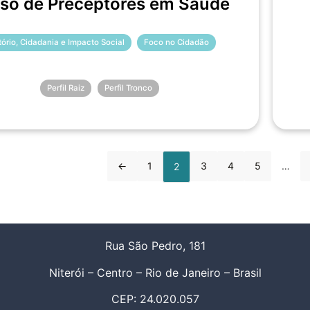
so de Preceptores em Saúde
itório, Cidadania e Impacto Social
Foco no Cidadão
Perfil Raiz
Perfil Tronco
←
1
3
4
5
…
2
Rua São Pedro, 181
Niterói – Centro – Rio de Janeiro – Brasil
CEP: 24.020.057