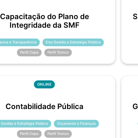
Capacitação do Plano de
S
Integridade da SMF
ance e Transparência
Eixo Gestão e Estratégia Pública
Perfil Copa
Perfil Tronco
ONLINE
Contabilidade Pública
G
 Gestão e Estratégia Pública
Orçamento e Finanças
Perfil Copa
Perfil Tronco