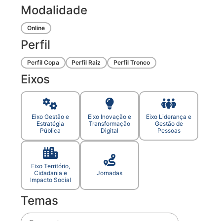
Modalidade
Online
Perfil
Perfil Copa
Perfil Raiz
Perfil Tronco
Eixos
Eixo Gestão e
Eixo Inovação e
Eixo Liderança e
Estratégia
Transformação
Gestão de
Pública
Digital
Pessoas
Eixo Território,
Cidadania e
Jornadas
Impacto Social
Temas