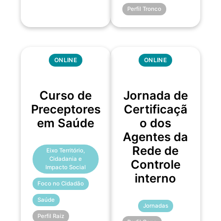
Perfil Tronco
ONLINE
ONLINE
Curso de
Jornada de
Preceptores
Certificaçã
em Saúde
o dos
Agentes da
Rede de
Eixo Território,
Cidadania e
Controle
Impacto Social
interno
Foco no Cidadão
Saúde
Jornadas
Perfil Raiz