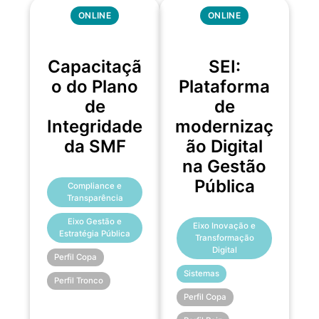
ONLINE
ONLINE
Capacitaçã
SEI:
o do Plano
Plataforma
de
de
Integridade
modernizaç
da SMF
ão Digital
na Gestão
Pública
Compliance e
Transparência
Eixo Gestão e
Eixo Inovação e
Estratégia Pública
Transformação
Digital
Perfil Copa
Sistemas
Perfil Tronco
Perfil Copa