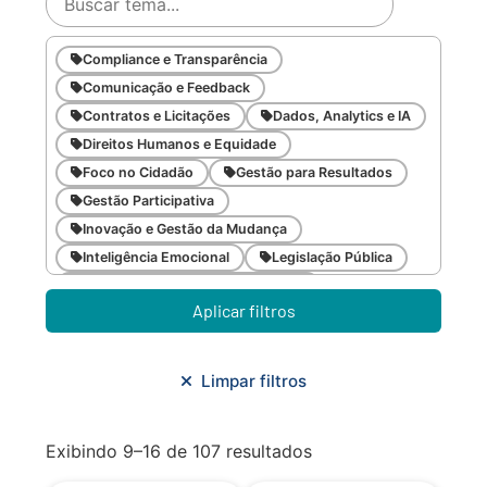
Compliance e Transparência
Comunicação e Feedback
Contratos e Licitações
Dados, Analytics e IA
Direitos Humanos e Equidade
Foco no Cidadão
Gestão para Resultados
Gestão Participativa
Inovação e Gestão da Mudança
Inteligência Emocional
Legislação Pública
Meio Ambiente e Sustentabilidade
Aplicar filtros
Metodologias Ágeis
Orçamento e Finanças
Planejamento Estratégico
Planejamento Urbano/Mobilidade
Saúde
Limpar filtros
Sistemas
SMF
Trabalho em Equipe
Trilha CAC
Exibindo 9–16 de 107 resultados