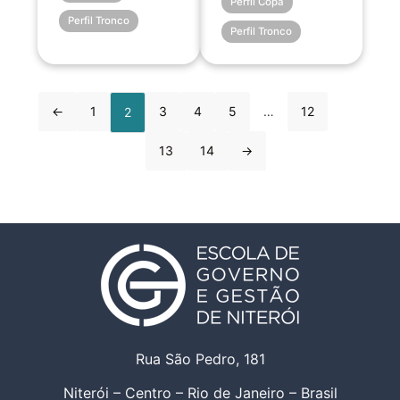
Perfil Copa
Perfil Tronco
Perfil Tronco
←
1
3
4
5
…
12
2
13
14
→
Rua São Pedro, 181
Niterói – Centro – Rio de Janeiro – Brasil