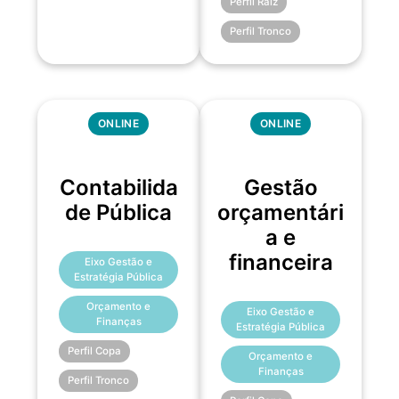
Perfil Raiz
Perfil Tronco
ONLINE
ONLINE
Contabilida
Gestão
de Pública
orçamentári
a e
financeira
Eixo Gestão e
Estratégia Pública
Orçamento e
Eixo Gestão e
Finanças
Estratégia Pública
Perfil Copa
Orçamento e
Finanças
Perfil Tronco