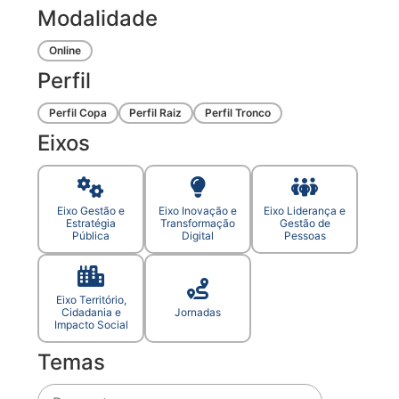
Modalidade
Online
Perfil
Perfil Copa
Perfil Raiz
Perfil Tronco
Eixos
Eixo Gestão e
Eixo Inovação e
Eixo Liderança e
Estratégia
Transformação
Gestão de
Pública
Digital
Pessoas
Eixo Território,
Cidadania e
Jornadas
Impacto Social
Temas