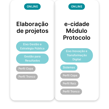
ONLINE
ONLINE
Elaboração
e-cidade
de projetos
Módulo
Protocolo
Eixo Gestão e
Estratégia Pública
Eixo Inovação e
Transformação
Gestão para
Digital
Resultados
Sistemas
Perfil Copa
Perfil Copa
Perfil Tronco
Perfil Raiz
Perfil Tronco