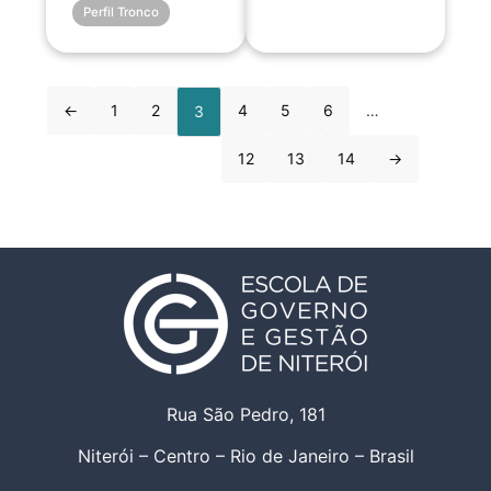
Perfil Tronco
←
1
2
4
5
6
…
3
12
13
14
→
Rua São Pedro, 181
Niterói – Centro – Rio de Janeiro – Brasil