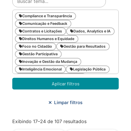
Compliance e Transparência
Comunicação e Feedback
Contratos e Licitações
Dados, Analytics e IA
Direitos Humanos e Equidade
Foco no Cidadão
Gestão para Resultados
Gestão Participativa
Inovação e Gestão da Mudança
Inteligência Emocional
Legislação Pública
Meio Ambiente e Sustentabilidade
Aplicar filtros
Metodologias Ágeis
Orçamento e Finanças
Planejamento Estratégico
Planejamento Urbano/Mobilidade
Saúde
Limpar filtros
Sistemas
SMF
Trabalho em Equipe
Trilha CAC
Exibindo 17–24 de 107 resultados