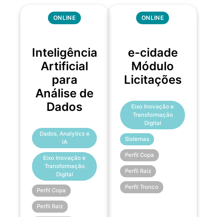
ONLINE
ONLINE
Inteligência
e-cidade
Artificial
Módulo
para
Licitações
Análise de
Dados
Eixo Inovação e
Transformação
Digital
Dados, Analytics e
Sistemas
IA
Perfil Copa
Eixo Inovação e
Transformação
Perfil Raiz
Digital
Perfil Tronco
Perfil Copa
Perfil Raiz