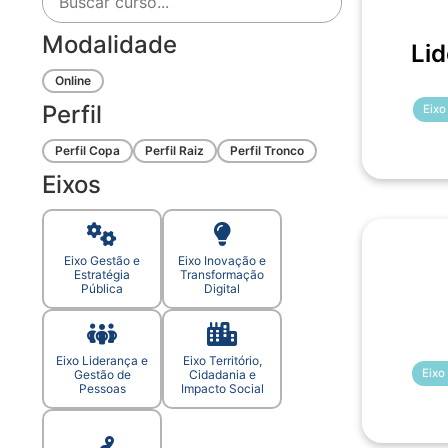
Modalidade
Li
Online
Perfil
Eixo
Perfil Copa
Perfil Raiz
Perfil Tronco
Eixos
Eixo Gestão e
Eixo Inovação e
Estratégia
Transformação
Pública
Digital
Eixo Liderança e
Eixo Território,
Eixo
Gestão de
Cidadania e
Pessoas
Impacto Social