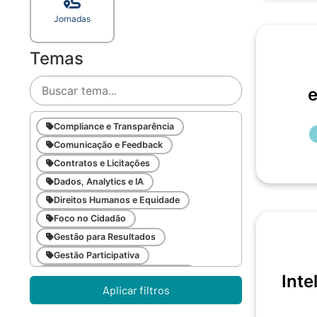
Jornadas
Temas
Compliance e Transparência
Comunicação e Feedback
Contratos e Licitações
Dados, Analytics e IA
Direitos Humanos e Equidade
Foco no Cidadão
Gestão para Resultados
Gestão Participativa
Inovação e Gestão da Mudança
Inte
Aplicar filtros
Inteligência Emocional
Legislação Pública