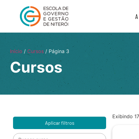
A
Início
/
Cursos
/ Página 3
Cursos
Exibindo 1
Aplicar filtros