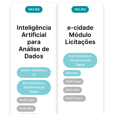
ONLINE
ONLINE
Inteligência
e-cidade
Artificial
Módulo
para
Licitações
Análise de
Dados
Eixo Inovação e
Transformação
Digital
Dados, Analytics e
Sistemas
IA
Perfil Copa
Eixo Inovação e
Transformação
Perfil Raiz
Digital
Perfil Tronco
Perfil Copa
Perfil Raiz