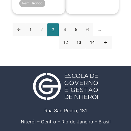
Perfil Tronco
←
1
2
4
5
6
…
3
12
13
14
→
Rua São Pedro, 181
Niterói – Centro – Rio de Janeiro – Brasil