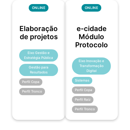
ONLINE
ONLINE
Elaboração
e-cidade
de projetos
Módulo
Protocolo
Eixo Gestão e
Estratégia Pública
Eixo Inovação e
Transformação
Gestão para
Digital
Resultados
Sistemas
Perfil Copa
Perfil Copa
Perfil Tronco
Perfil Raiz
Perfil Tronco