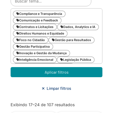
Compliance e Transparência
Comunicação e Feedback
Contratos e Licitações
Dados, Analytics e IA
Direitos Humanos e Equidade
Foco no Cidadão
Gestão para Resultados
Gestão Participativa
Inovação e Gestão da Mudança
Inteligência Emocional
Legislação Pública
Meio Ambiente e Sustentabilidade
Aplicar filtros
Metodologias Ágeis
Orçamento e Finanças
Planejamento Estratégico
Planejamento Urbano/Mobilidade
Saúde
Limpar filtros
Sistemas
SMF
Trabalho em Equipe
Trilha CAC
Exibindo 17–24 de 107 resultados