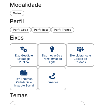
Modalidade
Online
Perfil
Perfil Copa
Perfil Raiz
Perfil Tronco
Eixos
Eixo Gestão e
Eixo Inovação e
Eixo Liderança e
Estratégia
Transformação
Gestão de
Pública
Digital
Pessoas
Eixo Território,
Cidadania e
Jornadas
Impacto Social
Temas