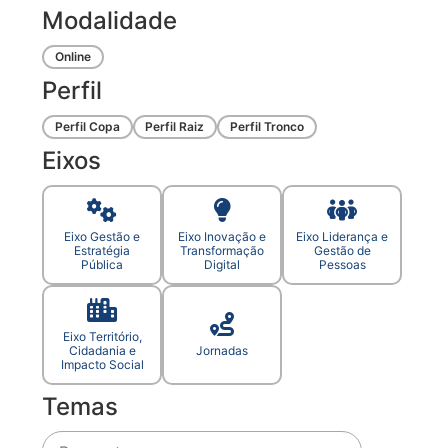
Modalidade
Online
Perfil
Perfil Copa
Perfil Raiz
Perfil Tronco
Eixos
Eixo Gestão e
Eixo Inovação e
Eixo Liderança e
Estratégia
Transformação
Gestão de
Pública
Digital
Pessoas
Eixo Território,
Cidadania e
Jornadas
Impacto Social
Temas