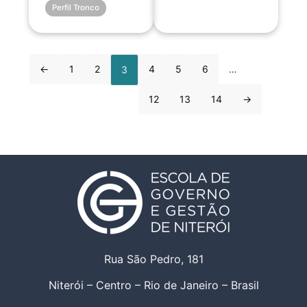
Perfil Tronco
←
1
2
4
5
6
…
3
12
13
14
→
Rua São Pedro, 181
Niterói – Centro – Rio de Janeiro – Brasil