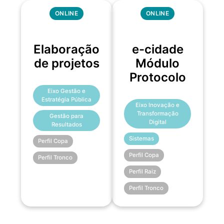
ONLINE
ONLINE
Elaboração
e-cidade
de projetos
Módulo
Protocolo
Eixo Gestão e
Estratégia Pública
Eixo Inovação e
Transformação
Gestão para
Digital
Resultados
Sistemas
Perfil Copa
Perfil Copa
Perfil Tronco
Perfil Raiz
Perfil Tronco