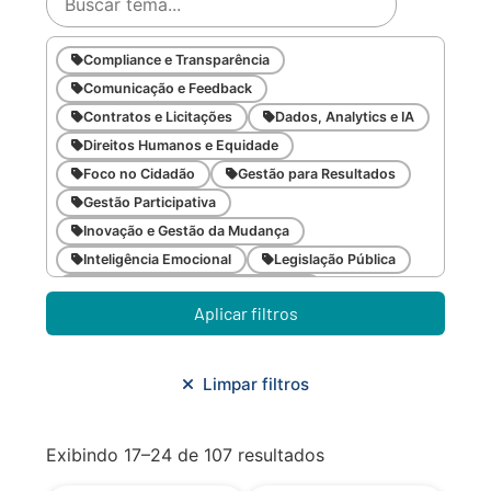
Compliance e Transparência
Comunicação e Feedback
Contratos e Licitações
Dados, Analytics e IA
Direitos Humanos e Equidade
Foco no Cidadão
Gestão para Resultados
Gestão Participativa
Inovação e Gestão da Mudança
Inteligência Emocional
Legislação Pública
Meio Ambiente e Sustentabilidade
Aplicar filtros
Metodologias Ágeis
Orçamento e Finanças
Planejamento Estratégico
Planejamento Urbano/Mobilidade
Saúde
Limpar filtros
Sistemas
SMF
Trabalho em Equipe
Trilha CAC
Exibindo 17–24 de 107 resultados