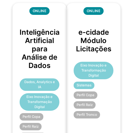
ONLINE
ONLINE
Inteligência
e-cidade
Artificial
Módulo
para
Licitações
Análise de
Dados
Eixo Inovação e
Transformação
Digital
Dados, Analytics e
Sistemas
IA
Perfil Copa
Eixo Inovação e
Transformação
Perfil Raiz
Digital
Perfil Tronco
Perfil Copa
Perfil Raiz