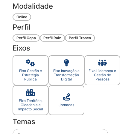
Modalidade
Online
Perfil
Perfil Copa
Perfil Raiz
Perfil Tronco
Eixos
Eixo Gestão e
Eixo Inovação e
Eixo Liderança e
Estratégia
Transformação
Gestão de
Pública
Digital
Pessoas
Eixo Território,
Cidadania e
Jornadas
Impacto Social
Temas