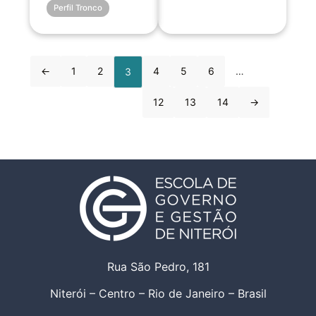
Perfil Tronco
←
1
2
4
5
6
…
3
12
13
14
→
Rua São Pedro, 181
Niterói – Centro – Rio de Janeiro – Brasil