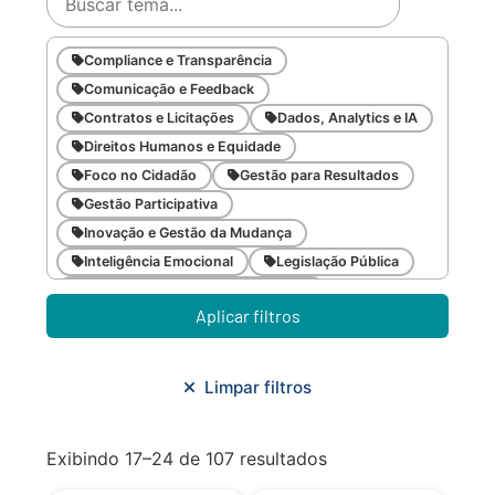
Compliance e Transparência
Comunicação e Feedback
Contratos e Licitações
Dados, Analytics e IA
Direitos Humanos e Equidade
Foco no Cidadão
Gestão para Resultados
Gestão Participativa
Inovação e Gestão da Mudança
Inteligência Emocional
Legislação Pública
Meio Ambiente e Sustentabilidade
Aplicar filtros
Metodologias Ágeis
Orçamento e Finanças
Planejamento Estratégico
Planejamento Urbano/Mobilidade
Saúde
Limpar filtros
Sistemas
SMF
Trabalho em Equipe
Trilha CAC
Exibindo 17–24 de 107 resultados