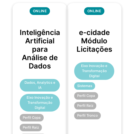
ONLINE
ONLINE
Inteligência
e-cidade
Artificial
Módulo
para
Licitações
Análise de
Dados
Eixo Inovação e
Transformação
Digital
Dados, Analytics e
Sistemas
IA
Perfil Copa
Eixo Inovação e
Transformação
Perfil Raiz
Digital
Perfil Tronco
Perfil Copa
Perfil Raiz