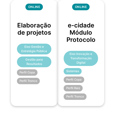
ONLINE
ONLINE
Elaboração
e-cidade
de projetos
Módulo
Protocolo
Eixo Gestão e
Estratégia Pública
Eixo Inovação e
Transformação
Gestão para
Digital
Resultados
Sistemas
Perfil Copa
Perfil Copa
Perfil Tronco
Perfil Raiz
Perfil Tronco