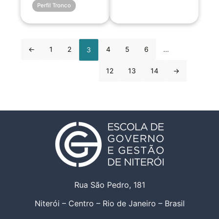
Perfil Tronco
←
1
2
4
5
6
…
3
12
13
14
→
Rua São Pedro, 181
Niterói – Centro – Rio de Janeiro – Brasil