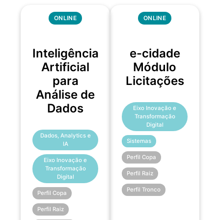
ONLINE
ONLINE
Inteligência
e-cidade
Artificial
Módulo
para
Licitações
Análise de
Dados
Eixo Inovação e
Transformação
Digital
Dados, Analytics e
Sistemas
IA
Perfil Copa
Eixo Inovação e
Transformação
Perfil Raiz
Digital
Perfil Tronco
Perfil Copa
Perfil Raiz