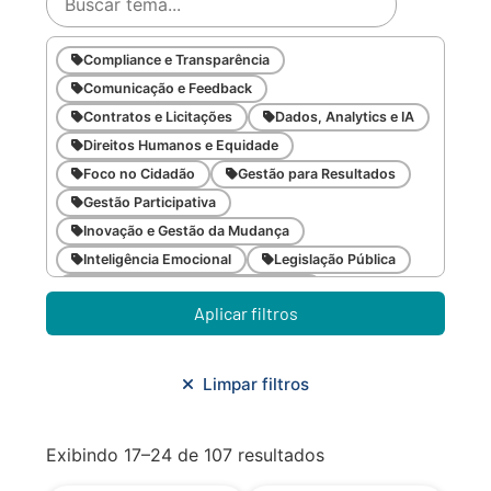
Compliance e Transparência
Comunicação e Feedback
Contratos e Licitações
Dados, Analytics e IA
Direitos Humanos e Equidade
Foco no Cidadão
Gestão para Resultados
Gestão Participativa
Inovação e Gestão da Mudança
Inteligência Emocional
Legislação Pública
Meio Ambiente e Sustentabilidade
Aplicar filtros
Metodologias Ágeis
Orçamento e Finanças
Planejamento Estratégico
Planejamento Urbano/Mobilidade
Saúde
Limpar filtros
Sistemas
SMF
Trabalho em Equipe
Trilha CAC
Exibindo 17–24 de 107 resultados