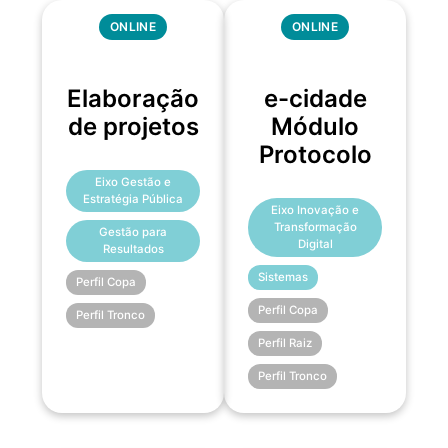
ONLINE
ONLINE
Elaboração
e-cidade
de projetos
Módulo
Protocolo
Eixo Gestão e
Estratégia Pública
Eixo Inovação e
Transformação
Gestão para
Digital
Resultados
Sistemas
Perfil Copa
Perfil Copa
Perfil Tronco
Perfil Raiz
Perfil Tronco