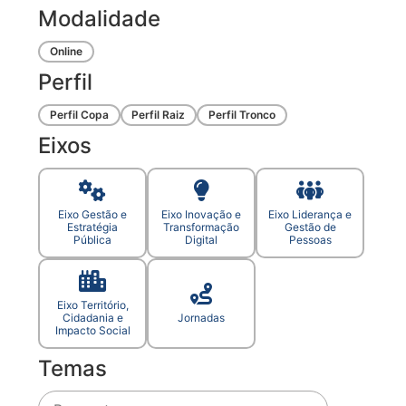
Modalidade
Online
Perfil
Perfil Copa
Perfil Raiz
Perfil Tronco
Eixos
Eixo Gestão e
Eixo Inovação e
Eixo Liderança e
Estratégia
Transformação
Gestão de
Pública
Digital
Pessoas
Eixo Território,
Cidadania e
Jornadas
Impacto Social
Temas